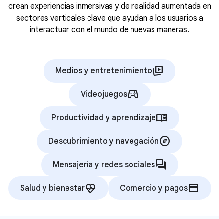
crean experiencias inmersivas y de realidad aumentada en
sectores verticales clave que ayudan a los usuarios a
interactuar con el mundo de nuevas maneras.
animated_images
Medios y entretenimiento
stadia_controller
Videojuegos
menu_book
Productividad y aprendizaje
explore
Descubrimiento y navegación
forum
Mensajería y redes sociales
ecg_heart
credit_card
Salud y bienestar
Comercio y pagos