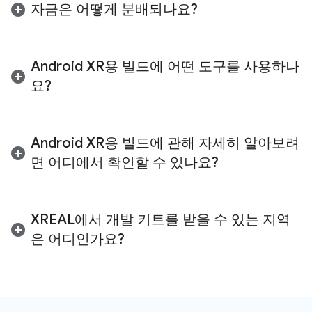
로젝트는 업종 정렬, 개발자 준비 상태, 자금 요구사항
형 환경, 실제 탐색 또는 일상생활을 방해하지
자금은 어떻게 분배되나요?
의 명확한 설명 등 여러 요소를 기준으로 평가됩니다.
않고 개선하는 시기적절하고 유용한 정보를 제
공하는 데 적합합니다. 이러한 폼 팩터는 주로
상환 불가능한 보조금은 명시된 필요와 가용성에 따
음성 상호작용과 터치패드 입력을 사용합니다.
라 다양한 수준으로 지급됩니다. 선정된 신청자에게
Android XR용 빌드에 어떤 도구를 사용하나
최종 보조금 금액이 통지되며 수락 또는 거부할 수 있
유선 XR 글라스 (몰입형 환경)와 오디오 또는 디스플
요?
습니다. 자금은 서명된 계약, 기술 설계, Google Play
레이 글라스 (증강 환경)에 대한 고유한 아이디어가
게시 등 주요 개발 마일스톤을 포함하되 이에 국한되
있는 경우 각각 별도의 신청서를 제출하세요.
오디오 또는 디스플레이 안경용으로 빌드하는 경우
지 않고 지급됩니다.
Jetpack XR SDK
및
Android 스튜디오
를 사용하여
Android XR용 빌드에 관해 자세히 알아보려
증강 환경을 만들 수 있습니다. 현재 오디오 또는 디스
면 어디에서 확인할 수 있나요?
플레이 글라스에는 게임 엔진 지원이 제공되지 않습
니다.
기술 가이드, API 참고 리소스, 디자인 권장사항을 시
유선 XR 글라스(XREAL의 Project Aura)용으로 빌드
작하려면
Android XR 개발자 사이트
를 방문하세요.
XREAL에서 개발 키트를 받을 수 있는 지역
하는 경우
Jetpack XR SDK
및
Android 스튜디오
,
XR Blocks SDK
,
Unity
,
Godot
또는
Unreal Engine
은 어디인가요?
을 사용하여 몰입형 환경을 만들 수 있습니다.
현재 개발 키트는 미국 캐나다, 일본, 영국, 유럽연합
에 있는 개발자에게만 배송할 수 있습니다. 신청서를
제출하기 전에 배송 주소가 지원되는 지역 중 하나에