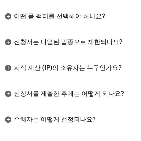
어떤 폼 팩터를 선택해야 하나요?
특정 사용 사례에 가장 적합한 폼 팩터를 제출하는 것
이 좋습니다. 적합한 선택은 환경이 집중된 시각적 몰
신청서는 나열된 업종으로 제한되나요?
입을 위해 설계되었는지 아니면 하루 종일 상황에 맞
는 유틸리티를 위해 설계되었는지에 따라 다릅니다.
핵심 업종 내 프로젝트에 우선순위가 부여되지만
Android XR의 명확한 사용 사례를 보여주는 혁신적
유선 XR 안경
선택
:공간 요소와 3D 콘텐츠를
지식 재산 (IP)의 소유자는 누구인가요?
인 애플리케이션은 환영합니다. 프로젝트가 이러한
활용하는 환경을 빌드합니다. 몰입형 미디어 또
카테고리에 속하지 않지만 사용자가 환경과 상호작용
는 여러 앱 창을 사용한 멀티태스킹과 같습니
지식 재산의 모든 소유권은 개발자가 보유합니다. 이
할 수 있는 고유한 방법을 제공하는 경우 신청하는 것
다. 이 폼 팩터는 집중된 시야로 디지털 콘텐츠
프로그램은 개발을 지원하고 Android XR 생태계 내
신청서를 제출한 후에는 어떻게 되나요?
이 좋습니다.
를 실제 세계에 오버레이하며 핸드 트래킹 또는
에서 고유한 솔루션을 확장하는 데 도움이 되도록 설
주변기기와 관련된 상호작용에 가장 적합합니
계되었습니다.
신청 기간이 종료되면 모든 제출물이 다단계 검토 프
다.
로세스를 거칩니다. 2026년 7월 15일까지 이메일을
수혜자는 어떻게 선정되나요?
디스플레이 또는 오디오 글라스
선택:
하루 종
통해 선정 상태가 통지됩니다. 선정된 참여자는 프로
일 사용자와 함께하도록 설계된 한눈에 볼 수
그램 계약 서명 및 개발 키트 수령을 포함하는 온보딩
신청서는 Google의 교차 기능팀에서 검토합니다. 프
있는 핸즈프리 환경입니다. 이 폼 팩터는 대화
단계로 이동합니다.