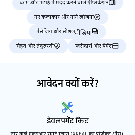
menu_book
काम और पढ़ाई में मदद करने वाले ऐप्लिकेशन
explore
नए कलाकार और गाने खोजना
मीडियाforum
मैसेजिंग और सोशल
ecg_heart
credit_card
सेहत और तंदुरुस्ती
खरीदारी और पेमेंट
आवेदन क्यों करें?
डेवलपमेंट किट
तार वाले एक्सआर स्मार्ट ग्लास (XREAL का प्रोजेक्ट ऑरा),