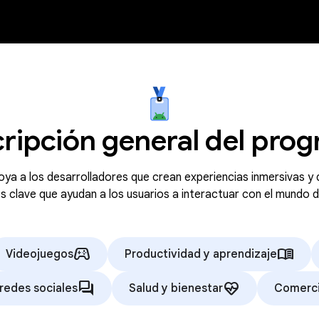
ripción general del pro
ya a los desarrolladores que crean experiencias inmersivas y
s clave que ayudan a los usuarios a interactuar con el mundo
stadia_controller
menu_book
Videojuegos
Productividad y aprendizaje
forum
ecg_heart
 redes sociales
Salud y bienestar
Comerci