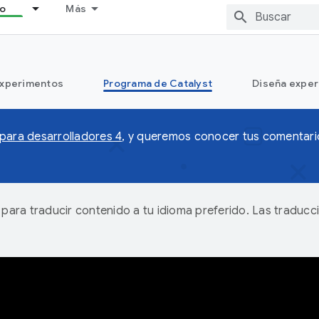
lo
Más
xperimentos
Programa de Catalyst
Diseña exper
 para desarrolladores 4
, y queremos conocer tus comentario
A para traducir contenido a tu idioma preferido. Las traducc