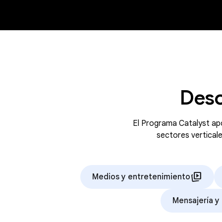
Desc
El Programa Catalyst apo
sectores verticale
animated_images
Medios y entretenimiento
Mensajería y