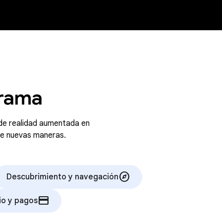
grama
 de realidad aumentada en
 de nuevas maneras.
explore
Descubrimiento y navegación
credit_card
o y pagos