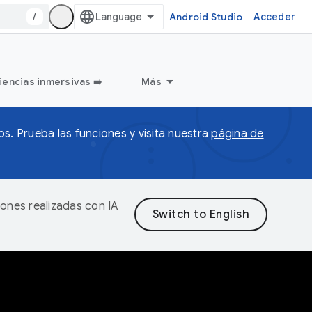
/
Android Studio
Acceder
iencias inmersivas ➡️
Más
s. Prueba las funciones y visita nuestra
página de
iones realizadas con IA