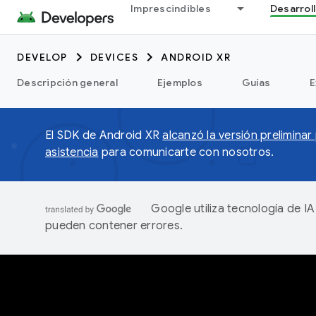
Imprescindibles
Desarrol
DEVELOP
DEVICES
ANDROID XR
Descripción general
Ejemplos
Guías
E
El SDK de Android XR
alcanzó la versión preliminar
asistencia
para comunicarte con nosotros.
Google utiliza tecnología de I
pueden contener errores.