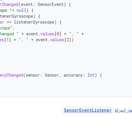
rChanged
(
event
:
SensorEvent
)
{
ope
!=
null
)
{
tenerGyroscope
)
{
or
==
listenerGyroscope
)
{
scope"
,
hanged "
+
event
.
values
[
0
]
+
", "
+
es
[
1
]
+
", "
+
event
.
values
[
2
]
)
acyChanged
(
sensor
:
Sensor
,
accuracy
:
Int
)
{
ار الحركة
SensorEventListener