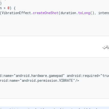
)
n
 > 
0
)
{
(
VibrationEffect
.
createOneShot
(
duration
.
toLong
(),
inten
إذن.
d:name="android.hardware.gamepad"