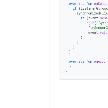
override
fun
onSenso
if
(
listenerGyrosc
synchronized
(
lis
if
(
event
.
sens
Log
.
d
(
"Gyro
"onSensorC
event
.
valu
}
}
}
}
override
fun
onAccur
}
}