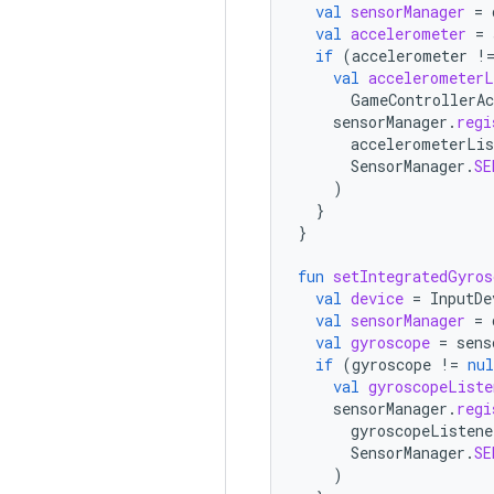
val
sensorManager
=
val
accelerometer
=
if
(
accelerometer
!
val
accelerometerL
GameControllerAc
sensorManager
.
regi
accelerometerLis
SensorManager
.
SE
)
}
}
fun
setIntegratedGyros
val
device
=
InputDe
val
sensorManager
=
val
gyroscope
=
sens
if
(
gyroscope
!=
nul
val
gyroscopeListe
sensorManager
.
regi
gyroscopeListene
SensorManager
.
SE
)