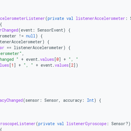
celerometerListener
(
private
val
listenerAccelerometer
:
{
rChanged
(
event
:
SensorEvent
)
{
rometer
!=
null
)
{
tenerAccelerometer
)
{
or
==
listenerAccelerometer
)
{
lerometer"
,
hanged "
+
event
.
values
[
0
]
+
", "
lues
[
1
]
+
", "
+
event
.
values
[
2
]
)
acyChanged
(
sensor
:
Sensor
,
accuracy
:
Int
)
{
yroscopeListener
(
private
val
listenerGyroscope
:
Sensor?)
{