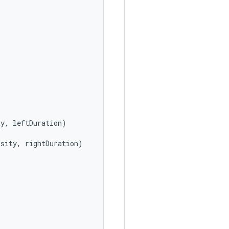
ty
,
leftDuration
)
nsity
,
rightDuration
)