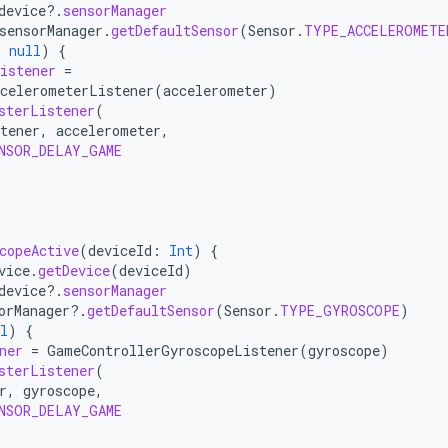
device
?.
sensorManager
sensorManager
.
getDefaultSensor
(
Sensor
.
TYPE_ACCELEROMETE
=
null
)
{
istener
=
celerometerListener
(
accelerometer
)
sterListener
(
tener
,
accelerometer
,
NSOR_DELAY_GAME
copeActive
(
deviceId
:
Int
)
{
vice
.
getDevice
(
deviceId
)
device
?.
sensorManager
orManager
?.
getDefaultSensor
(
Sensor
.
TYPE_GYROSCOPE
)
l
)
{
ner
=
GameControllerGyroscopeListener
(
gyroscope
)
sterListener
(
r
,
gyroscope
,
NSOR_DELAY_GAME