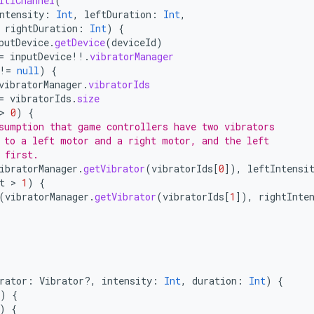
ltiChannel
(
ntensity
:
Int
,
leftDuration
:
Int
,
rightDuration
:
Int
)
{
putDevice
.
getDevice
(
deviceId
)
=
inputDevice
!!
.
vibratorManager
!=
null
)
{
vibratorManager
.
vibratorIds
=
vibratorIds
.
size
> 
0
)
{
sumption that game controllers have two vibrators
 to a left motor and a right motor, and the left
 first.
ibratorManager
.
getVibrator
(
vibratorIds
[
0
]
),
leftIntensi
t
 > 
1
)
{
(
vibratorManager
.
getVibrator
(
vibratorIds
[
1
]
),
rightInte
rator
:
Vibrator?,
intensity
:
Int
,
duration
:
Int
)
{
)
{
)
{