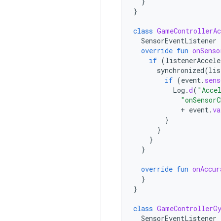
}
}
class
GameControllerAc
SensorEventListener
override
fun
onSenso
if
(
listenerAccele
synchronized
(
lis
if
(
event
.
sens
Log
.
d
(
"Acce
"onSensorC
+
event
.
va
}
}
}
}
override
fun
onAccur
}
}
class
GameControllerG
SensorEventListener