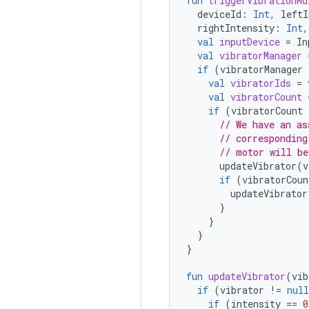
fun
triggerVibrationMu
deviceId
:
Int
,
leftI
rightIntensity
:
Int
,
val
inputDevice
=
In
val
vibratorManager
if
(
vibratorManager
val
vibratorIds
=
val
vibratorCount
if
(
vibratorCount
 
// We have an as
// corresponding
// motor will be
updateVibrator
(
v
if
(
vibratorCoun
updateVibrator
}
}
}
}
fun
updateVibrator
(
vib
if
(
vibrator
!=
null
if
(
intensity
==
0