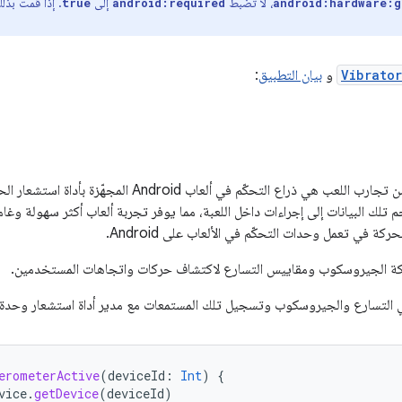
، لا تضبط
إلى
. إذا قمت بذ
true
android:required
android:hardware:g
Vibrato
و
بيان التطبيق
:
إحدى أكثر التقنيات ابتكارًا التي تحسّن تجارب اللعب هي ذراع ا
 تلك البيانات إلى إجراءات داخل اللعبة، مما يوفر تجربة ألعاب أكثر سهولة 
ة في تعمل وحدات التحكّم في الألعاب على Android.
حركة الجيروسكوب ومقاييس التسارع لاكتشاف حركات واتجاهات المستخدمين.
 التسارع والجيروسكوب وتسجيل تلك المستمعات مع مدير أداة استشعار وحدة 
erometerActive
(
deviceId
:
Int
)
{
vice
.
getDevice
(
deviceId
)