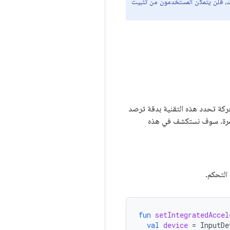
لك، فلن يتمكن المستخدمون من تثبيت
لتحكّم في ألعاب Android المجهّزة بأداة استشعار الحركة تحدد هذه التقنية بدقة ترصد
وغامرة. سوف نستكشف في هذه
التحكم.
fun
setIntegratedAccel
val
device
=
InputDe