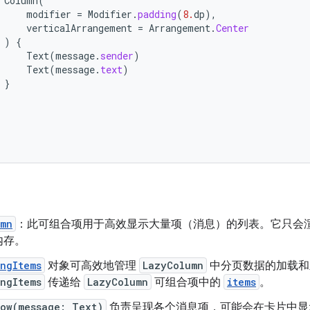
Column
(
modifier
=
Modifier
.
padding
(
8.
dp
),
verticalArrangement
=
Arrangement
.
Center
)
{
Text
(
message
.
sender
)
Text
(
message
.
text
)
}
umn
：此可组合项用于高效显示大量项（消息）的列表。它只会
内存。
ngItems
对象可高效地管理
LazyColumn
中分页数据的加载和
ngItems
传递给
LazyColumn
可组合项中的
items
。
Row(message: Text)
负责呈现各个消息项，可能会在卡片中显