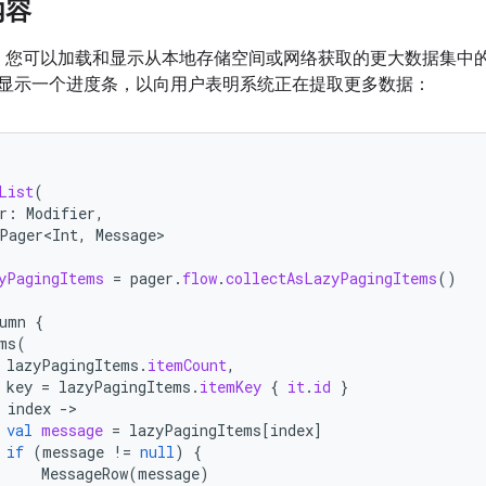
内容
ng 库，您可以加载和显示从本地存储空间或网络获取的更大数据集
显示一个进度条，以向用户表明系统正在提取更多数据：
List
(
r
:
Modifier
,
Pager<Int
,
Message
yPagingItems
=
pager
.
flow
.
collectAsLazyPagingItems
()
umn
{
ms
(
lazyPagingItems
.
itemCount
,
key
=
lazyPagingItems
.
itemKey
{
it
.
id
}
index
-
val
message
=
lazyPagingItems
[
index
]
if
(
message
!=
null
)
{
MessageRow
(
message
)