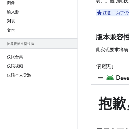
表）。借助此技
图像
输入源
注意
：为了优
列表
文本
版本兼容
按导视板类型过滤
此实现要求将项目 
仅限合集
依赖项
仅限视频
仅限个人导游