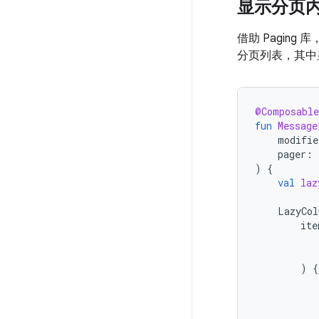
显示分页
借助 Pagi
分页列表，其中
@Composable
fun
Message
modifie
pager
:
)
{
val
laz
LazyCol
ite
)
{