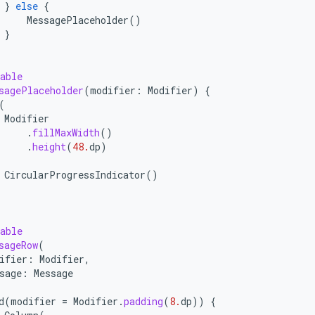
}
else
{
MessagePlaceholder
()
}
able
sagePlaceholder
(
modifier
:
Modifier
)
{
(
Modifier
.
fillMaxWidth
()
.
height
(
48.
dp
)
CircularProgressIndicator
()
able
sageRow
(
ifier
:
Modifier
,
sage
:
Message
d
(
modifier
=
Modifier
.
padding
(
8.
dp
))
{