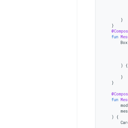
}
}
@Compos
fun
Mes
Box
)
{
}
}
@Compos
fun
Mes
mod
mes
)
{
Car