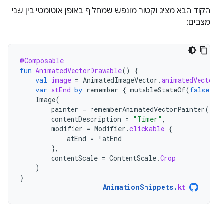
הקוד הבא מציג וקטור מונפש שמחליף באופן אוטומטי בין שני
מצבים:
@Composable
fun
AnimatedVectorDrawable
()
{
val
image
=
AnimatedImageVector
.
animatedVector
var
atEnd
by
remember
{
mutableStateOf
(
false
)
Image
(
painter
=
rememberAnimatedVectorPainter
(
im
contentDescription
=
"Timer"
,
modifier
=
Modifier
.
clickable
{
atEnd
=
!
atEnd
},
contentScale
=
ContentScale
.
Crop
)
}
AnimationSnippets
.
kt