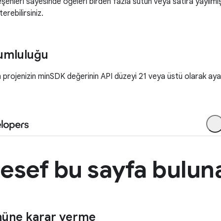
şenleri sayesinde öğeleri birden fazla sütun veya satıra yayılmış ş
erebilirsiniz.
umluluğu
 projenizin minSDK değerinin API düzeyi 21 veya üstü olarak aya
nüne karar verme