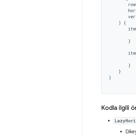
row
hor
ver
)
{
ite
}
ite
}
}
}
Kodla ilgili 
LazyHori
Dike