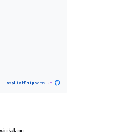
LazyListSnippets
.
kt
ini kullanın.