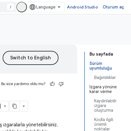
/
Android Studio
Oturum aç
Bu sayfada
Sürüm
uyumluluğu
Bağımlılıklar
Bu size yardımcı oldu mu?
Izgara yönüne
karar verme
Kaydırılabilir
ızgara
oluşturma
Kodla ilgili
önemli
 ızgaralarla yönetebilirsiniz.
noktalar