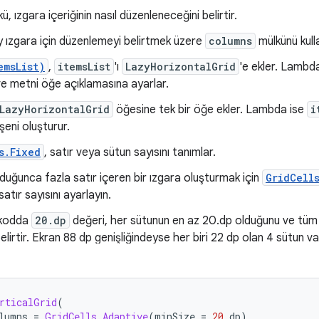
ü, ızgara içeriğinin nasıl düzenleneceğini belirtir.
y ızgara için düzenlemeyi belirtmek üzere
columns
mülkünü kulla
emsList)
,
itemsList
'ı
LazyHorizontalGrid
'e ekler. Lambda
ve metni öğe açıklamasına ayarlar.
LazyHorizontalGrid
öğesine tek bir öğe ekler. Lambda ise
i
şeni oluşturur.
s.Fixed
, satır veya sütun sayısını tanımlar.
uğunca fazla satır içeren bir ızgara oluşturmak için
GridCell
satır sayısını ayarlayın.
 kodda
20.dp
değeri, her sütunun en az 20.dp olduğunu ve tüm s
lirtir. Ekran 88 dp genişliğindeyse her biri 22 dp olan 4 sütun va