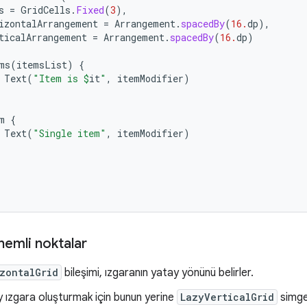
s
=
GridCells
.
Fixed
(
3
),
izontalArrangement
=
Arrangement
.
spacedBy
(
16.
dp
),
ticalArrangement
=
Arrangement
.
spacedBy
(
16.
dp
)
ms
(
itemsList
)
{
Text
(
"Item is 
$
it
"
,
itemModifier
)
m
{
Text
(
"Single item"
,
itemModifier
)
önemli noktalar
zontalGrid
bileşimi, ızgaranın yatay yönünü belirler.
y ızgara oluşturmak için bunun yerine
LazyVerticalGrid
simges