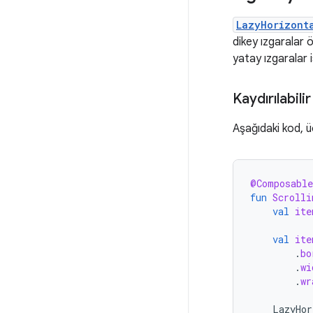
LazyHorizont
dikey ızgaralar ö
yatay ızgaralar 
Kaydırılabili
Aşağıdaki kod, ü
@Composable
fun
Scrolli
val
ite
val
ite
.
bo
.
wi
.
wr
LazyHor