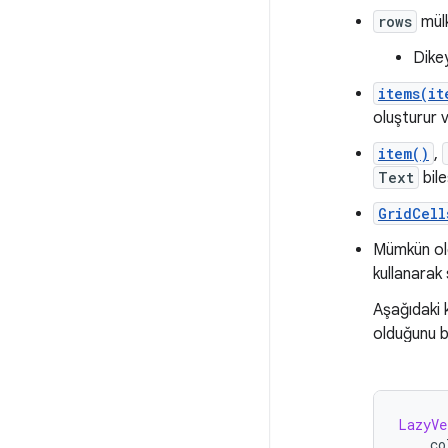
rows
mülk
Dike
items(it
oluşturur 
item()
,
Text
bile
GridCell
Mümkün old
kullanarak 
Aşağıdaki
olduğunu be