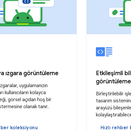
ya ızgara görüntüleme
Etkileşimli bi
görüntüleme
ızgaralar, uygulamanızın
rı kullanıcıların kolayca
Birleştirilebilir 
eği, görsel açıdan hoş bir
tasarım sistemine
termesine olanak tanır.
arayüzü bileşenle
kolaylaştırabilec
hber koleksiyonu
Hızlı rehber