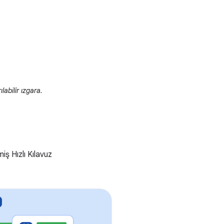
labilir ızgara.
iş Hızlı Kılavuz