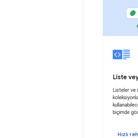
Liste ve
Listeler ve 
koleksiyonla
kullanabilec
biçimde gös
Hızlı re