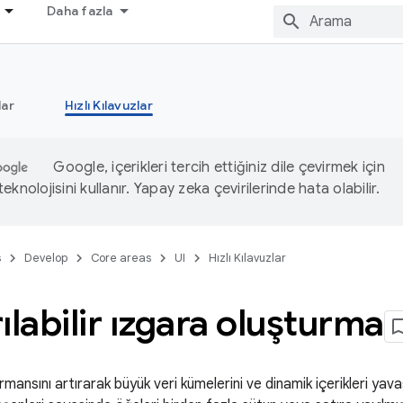
Daha fazla
ar
Hızlı Kılavuzlar
Google, içerikleri tercih ettiğiniz dile çevirmek için
knolojisini kullanır. Yapay zeka çevirilerinde hata olabilir.
s
Develop
Core areas
UI
Hızlı Kılavuzlar
ılabilir ızgara oluşturma
ansını artırarak büyük veri kümelerini ve dinamik içerikleri yavaş