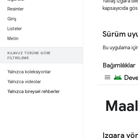
Yavaş ızgara bile
kapsayıcıda göst
Resimler
Giriş
Listeler
Sürüm uy
Metin
Bu uygulama için
KILAVUZ TÜRÜNE GÖRE
FILTRELEME
Bağımlılıklar
Yalnızca koleksiyonlar
Yalnızca videolar
Yalnızca bireysel rehberler
Izgara yö