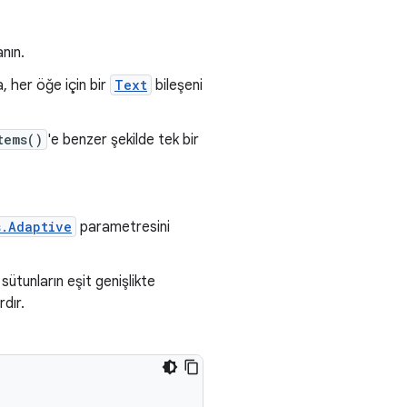
nın.
, her öğe için bir
Text
bileşeni
tems()
'e benzer şekilde tek bir
s.Adaptive
parametresini
ütunların eşit genişlikte
rdır.