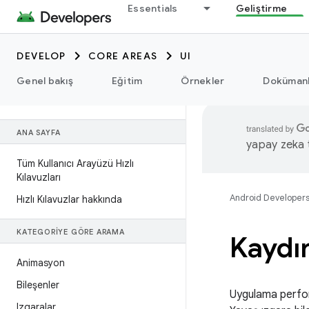
Essentials
Geliştirme
DEVELOP
CORE AREAS
UI
Genel bakış
Eğitim
Örnekler
Dokümanl
ANA SAYFA
yapay zeka te
Tüm Kullanıcı Arayüzü Hızlı
Kılavuzları
Android Developer
Hızlı Kılavuzlar hakkında
KATEGORIYE GÖRE ARAMA
Kaydır
Animasyon
Bileşenler
Uygulama perform
Izgaralar