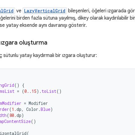
alGrid
ve
LazyVerticalGrid
bileşenleri, öğeleri ızgarada g
ğelerini birden fazla sütuna yayılmış, dikey olarak kaydırılabilir 
ise yatay eksende aynı davranışı gösterir.
r ızgara oluşturma
ç sütunlu yatay kaydırmalı bir ızgara oluşturur:
ngGrid
()
{
msList
=
(
0.
.
15
).
toList
()
mModifier
=
Modifier
rder
(
1.
dp
,
Color
.
Blue
)
dth
(
80.
dp
)
apContentSize
()
izontalGrid
(