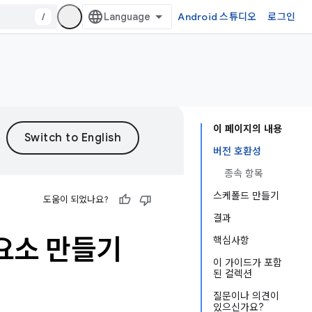
/
Android 스튜디오
로그인
이 페이지의 내용
버전 호환성
종속 항목
스케폴드 만들기
도움이 되었나요?
결과
요소 만들기
핵심사항
이 가이드가 포함
된 컬렉션
질문이나 의견이
있으신가요?