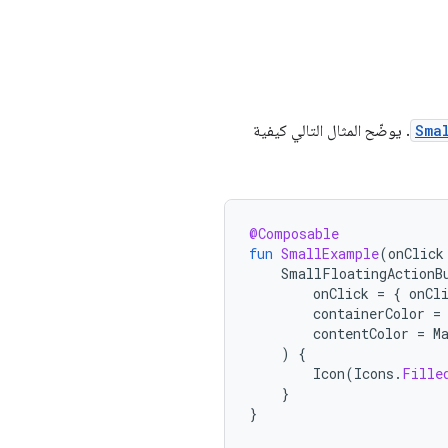
Sma
. يوضّح المثال التالي كيفية
@Composable
fun
SmallExample
(
onClick
SmallFloatingActionB
onClick
=
{
onCl
containerColor
=
contentColor
=
M
)
{
Icon
(
Icons
.
Fille
}
}