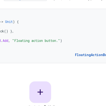
-
>
Unit
)
{
(
ick
()
},
d
.
Add
,
"Floating action button."
)
FloatingActionB