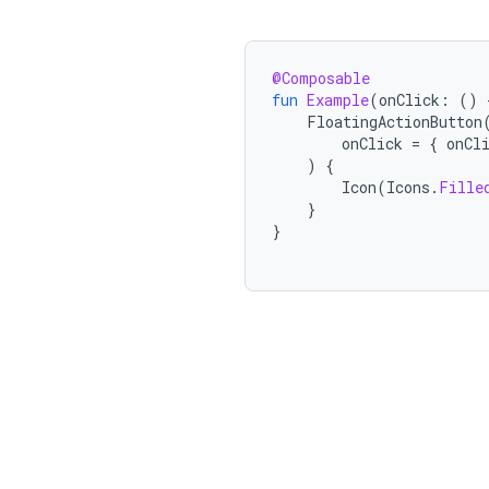
@Composable
fun
Example
(
onClick
:
()
FloatingActionButton
onClick
=
{
onCl
)
{
Icon
(
Icons
.
Fille
}
}