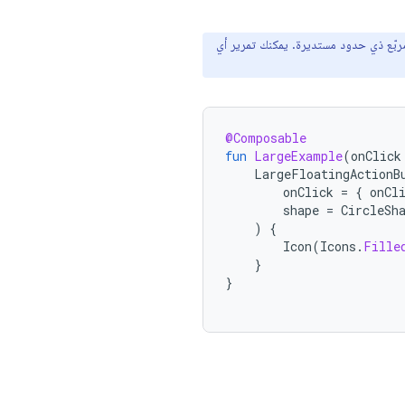
 مربّع ذي حدود مستديرة. يمكنك تمرير أي
@Composable
fun
LargeExample
(
onClick
LargeFloatingActionB
onClick
=
{
onCl
shape
=
CircleSh
)
{
Icon
(
Icons
.
Fille
}
}