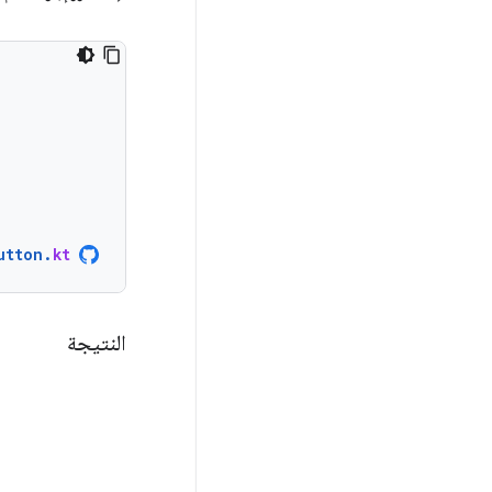
utton
.
kt
النتيجة