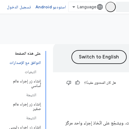
استوديو Android
تسجيل الدخول
على هذه الصفحة
التوافق مع الإصدارات
التبعيات
إنشاء زر إجراء عائم
هل كان المحتوى مفيدًا؟
أساسي
النتيجة
إنشاء زر إجراء عائم
صغير
النتيجة
تطبيقات. ويشجّع على اتّخاذ إجراء واحد مركّز
إنشاء زر إجراء رئيسي