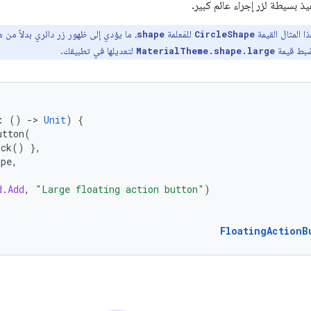
ذ بسيطة لزر إجراء عائم كبير.
 المثال القيمة
للمَعلمة
، ما يؤدي إلى ظهور زر دائري بدلاً من
shape
CircleShape
ضبط قيمة
لتعديلها في تطبيقك.
MaterialTheme.shape.large
:
()
-
>
Unit
)
{
utton
(
ick
()
},
ape
,
d
.
Add
,
"Large floating action button"
)
FloatingActionB