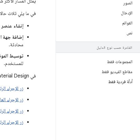
يمثّل المسار الأكثر 
الصور
الإدخال
في ما يلي ثلاث حالا
القوائم
إنشاء عنصر 
نص
إضافة جهة ا
محادثة.
الفلترة حسب نوع الدليل
توسيط الموق
المجموعات فقط
للمستخدم.
مقاطع الفيديو فقط
في Material Design، هناك أربعة أنواع من أزرار الإجراء العائم:
أدلّة فردية فقط
زر الإجراء الر
زر الإجراء الع
زر الإجراء الر
زر الإجراء الر