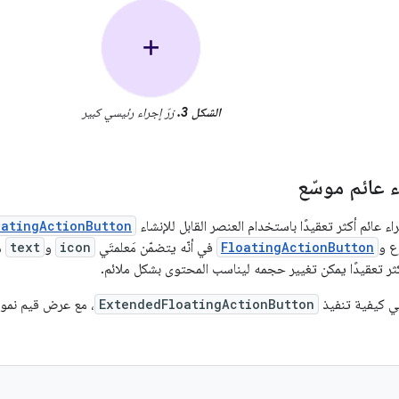
الشكل 3.
زرّ إجراء رئيسي كبير
ء عائم موسّع
اء عائم أكثر تعقيدًا باستخدام العنصر القابل للإنشاء
oatingActionButton
ع و
FloatingActionButton
في أنّه يتضمّن مَعلمتَي
icon
و
text
م
ثر تعقيدًا يمكن تغيير حجمه ليناسب المحتوى بشكل ملائم.
لي كيفية تنفيذ
ExtendedFloatingActionButton
، مع عرض قيم نموذ