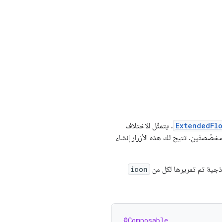
ExtendedFl
. يتمثّل الاختلاف
خصّصتَين. تتيح لك هذه الأزرار إنشاء
جية تم تمريرها لكل من
icon
@Composable