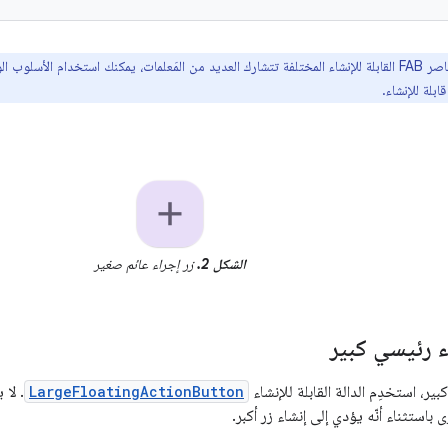
بما أنّ عناصر FAB القابلة للإنشاء المختلفة تتشارك العديد من المَعلمات، يمكنك استخدام الأس
بلة للإنشاء.
الشكل 2.
زر إجراء عائم صغير
ء رئيسي كبير
كبير، استخدِم الدالة القابلة للإنشاء
LargeFloatingActionButton
. لا 
ى باستثناء أنّه يؤدي إلى إنشاء زر أكبر.