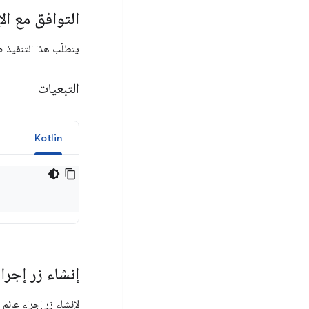
التوافق مع ال
يتطلّب هذا التنفيذ ضبط minSDK في مشروعك على المستوى 21 من واجهة برمجة التطبي
التبعيات
y
Kotlin
إنشاء زر إجر
لإنشاء زر إجراء عائم 