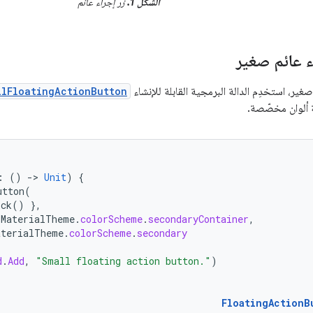
الشكل 1.
زر إجراء عائم
ء عائم صغير
صغير، استخدِم الدالة البرمجية القابلة للإنشاء
llFloatingActionButton
 ألوان مخصّصة.
:
()
-
>
Unit
)
{
utton
(
ick
()
},
MaterialTheme
.
colorScheme
.
secondaryContainer
,
aterialTheme
.
colorScheme
.
secondary
d
.
Add
,
"Small floating action button."
)
FloatingActionB