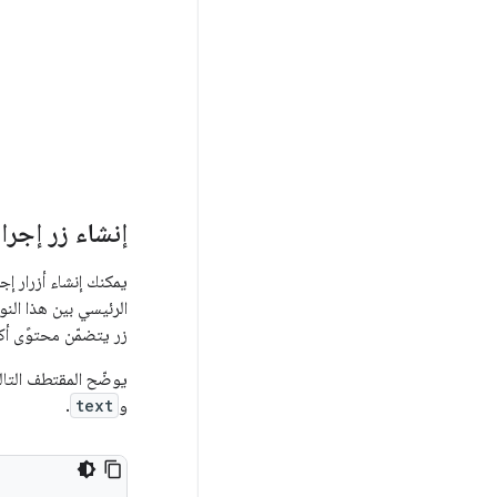
إنشاء زر إجرا
يمكنك إنشاء أزرار إجر
الرئيسي بين هذا النو
زر يتضمّن محتوًى أك
يوضّح المقتطف التا
و
text
.