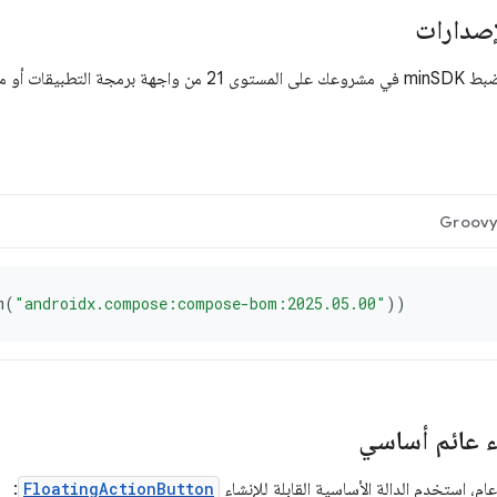
إصدارات
قات أو مستوى أعلى.
Groov
m
(
"androidx.compose:compose-bom:2025.05.00"
))
اء عائم أساسي
عام، استخدِم الدالة الأساسية القابلة للإنشاء
FloatingActionButton
: