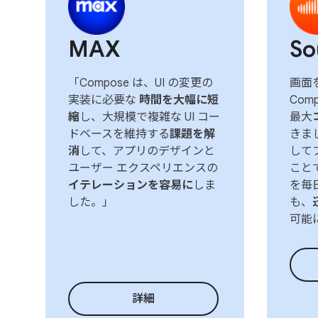
MAX
So
「Compose は、UI の変更の
画面を
実装に必要な
時間を大幅に短
Com
縮
し、大規模で複雑な UI コー
最大
ドベースを維持する
課題を解
きまし
消
して、アプリのデザインと
して
ユーザー エクスペリエンスの
こと
イテレーションを容易に
しま
を毎
した。」
も、
可能
詳細