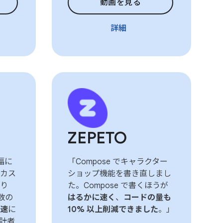
動画を見る
詳細
ZEPETO
幅に
「Compose でキャラクター
カス
ショップ機能を書き直しまし
り
た。Compose で書くほうが
関数の
はるかに速く
、
コードの量も
速
に
10% 以上削減できました
。」
計者