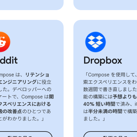
ddit
Dropbox
mpose は、
リテンショ
「Compose を使用して
エンジニアリング
に役立
索エクスペリエンスをわ
した。デベロッパーへの
数週間で書き直しました
ートで、Compose は
開
能の構築には
予想よりも
クスペリエンスにおける
40% 短い時間
で済み、i
級の改善点
のひとつであ
は
半分未満の時間
で構築
とがわかりました。」
ました。」