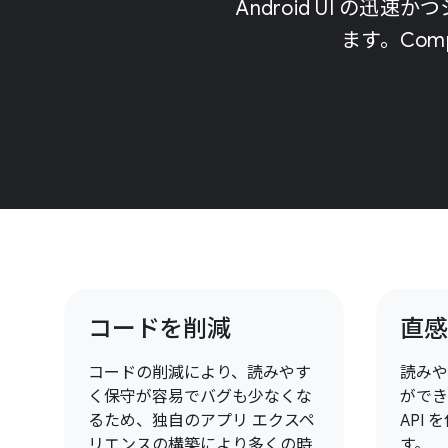
Android UI 
ます。Co
コードを削減
直感
コードの削減により、読みやす
読みや
く保守が容易でバグも少なくな
ができ
るため、独自のアプリ エクスペ
API
リエンスの構築により多くの時
す。