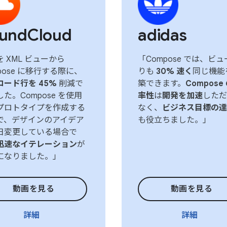
undCloud
adidas
 XML ビューから
「Compose では、ビ
pose に移行する際に、
りも
30% 速く
同じ機能
コード行を 45%
削減で
築できます。
Compose
た。Compose を使用
率性
は
開発を加速
しただ
プロトタイプを作成する
なく、
ビジネス目標の達
で、デザインのアイデア
も役立ちました。」
日変更している場合で
迅速なイテレーション
が
になりました。」
動画を見る
動画を見る
詳細
詳細