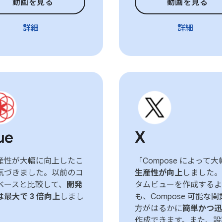
動画を見る
動画を見る
詳細
詳細
ue
X
産性が大幅に向上したこ
「Compose によって大
気づきました。以前のコ
生産性が向上
しました。
ベースと比較して、
開発
タムビューを作成するよ
は最大で 3 倍向上
しまし
も、Compose 可能な
」
方がはるかに
簡単かつ迅
作成できます。また、設