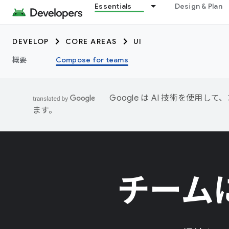
Essentials
Design & Plan
DEVELOP
CORE AREAS
UI
概要
Compose for teams
Google は AI 技術を使
ます。
チームに