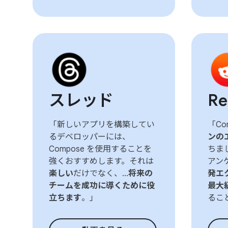
スレッド
Re
「新しいアプリを構築してい
「Co
るデベロッパーには、
ンの
Compose を使用することを
ちま
強くおすすめします。それは
アンケ
楽しい
だけでなく、...
将来の
発エ
チームを成功に導くために役
最大
立ちます
。」
るこ