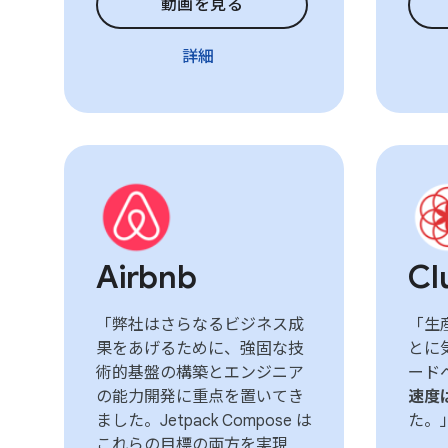
動画を見る
詳細
Airbnb
Cl
「弊社はさらなるビジネス成
「生
果をあげるために、強固な技
とに
術的基盤の構築とエンジニア
ード
の能力開発に重点を置いてき
速度
ました。Jetpack Compose は
た。
これらの目標の両方を実現