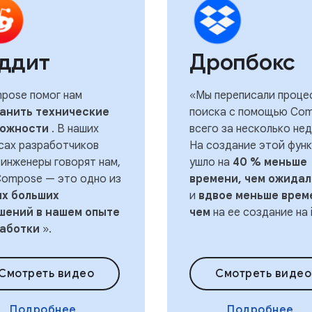
ддит
Дропбокс
pose помог нам
«Мы переписали проце
анить технические
поиска с помощью Co
ожности
. В наших
всего за несколько нед
сах разработчиков
На создание этой фун
 инженеры говорят нам,
ушло на
40 % меньше
Compose — это одно из
времени, чем ожида
х больших
и
вдвое меньше врем
шений в нашем опыте
чем
на ее создание на 
аботки
».
Смотреть видео
Смотреть видео
Подробнее
Подробнее