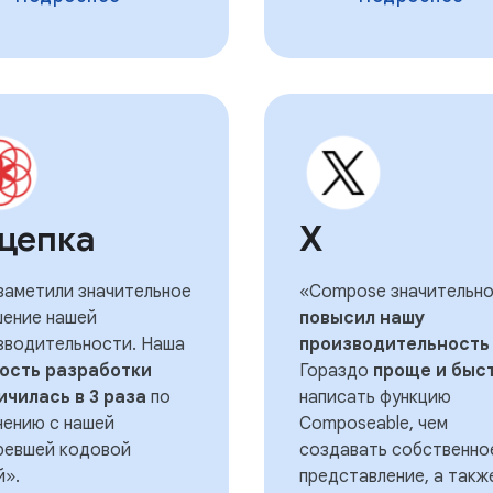
цепка
Х
заметили значительное
«Compose значительн
шение нашей
повысил нашу
зводительности. Наша
производительность
ость разработки
Гораздо
проще и быс
ичилась в 3 раза
по
написать функцию
нению с нашей
Composeable, чем
ревшей кодовой
создавать собственно
й».
представление, а такж