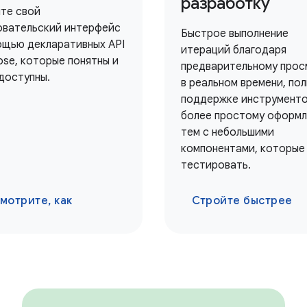
разработку
те свой
овательский интерфейс
Быстрое выполнение
ощью декларативных API
итераций благодаря
se, которые понятны и
предварительному прос
 доступны.
в реальном времени, по
поддержке инструменто
более простому оформ
тем с небольшими
компонентами, которые
тестировать.
мотрите, как
Стройте быстрее