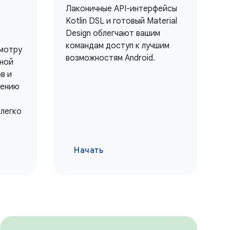
Лаконичные API-интерфейсы
Kotlin DSL и готовый Material
Design облегчают вашим
командам доступ к лучшим
мотру
возможностям Android.
лной
в и
лению
 легко
Начать