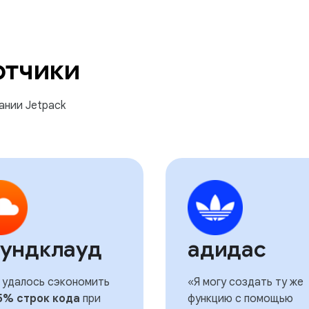
отчики
ании Jetpack
ундклауд
адидас
 удалось сэкономить
«Я могу создать ту же
5% строк кода
при
функцию с помощью