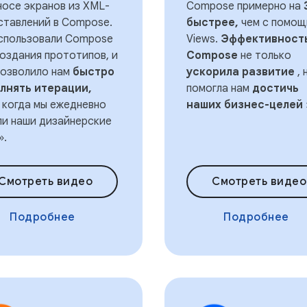
носе экранов из XML-
Compose примерно на
ставлений в Compose.
быстрее,
чем с помо
спользовали Compose
Views.
Эффективност
создания прототипов, и
Compose
не только
позволило нам
быстро
ускорила развитие
, 
лнять итерации,
помогла нам
достичь
 когда мы ежедневно
наших бизнес-целей
ли наши дизайнерские
».
Смотреть видео
Смотреть видео
Подробнее
Подробнее