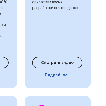
30%
сократили время
щью
разработки почти вдвое».
ь
но и
».
Смотреть видео
Подробнее