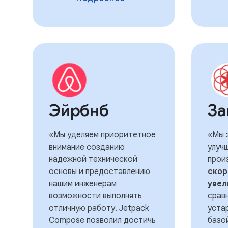
Эйрбнб
За
«Мы уделяем приоритетное
«Мы 
внимание созданию
улуч
надежной технической
прои
основы и предоставлению
скор
нашим инженерам
увел
возможности выполнять
срав
отличную работу. Jetpack
уста
Compose позволил достичь
базо