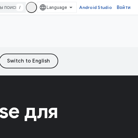
/
Android Studio
Войти
se для