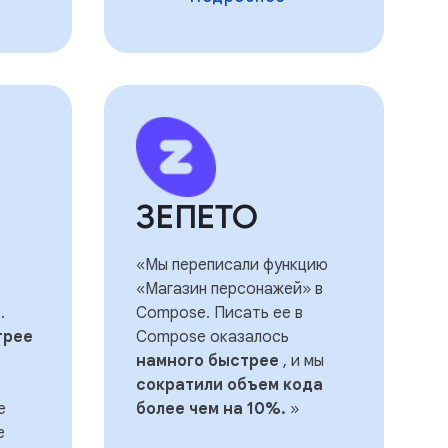
ЗЕПЕТО
о
«Мы переписали функцию
«Магазин персонажей» в
.
Compose. Писать ее в
трее
Compose оказалось
намного быстрее
, и мы
сократили объем кода
е
более чем на 10%.
»
е