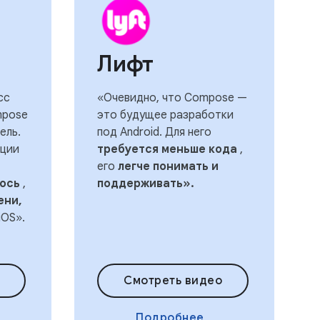
Лифт
сс
«Очевидно, что Compose —
mpose
это будущее разработки
ель.
под Android. Для него
кции
требуется меньше кода
,
его
легче понимать и
лось
,
поддерживать».
ени,
iOS».
Смотреть видео
Подробнее