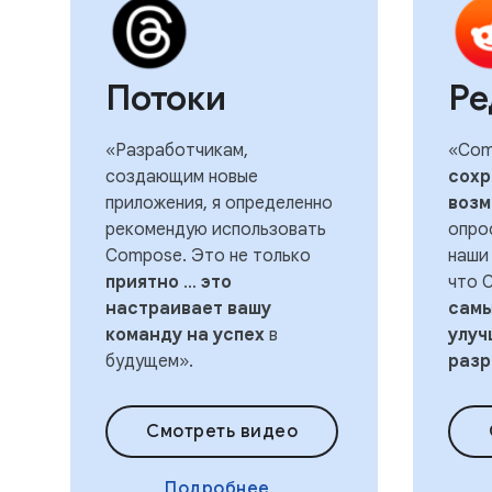
Потоки
Ре
«Разработчикам,
«Com
создающим новые
сохр
приложения, я определенно
возм
рекомендую использовать
опро
Compose. Это не только
наши
приятно
…
это
что 
настраивает вашу
самы
команду на успех
в
улуч
будущем».
разр
Смотреть видео
Подробнее