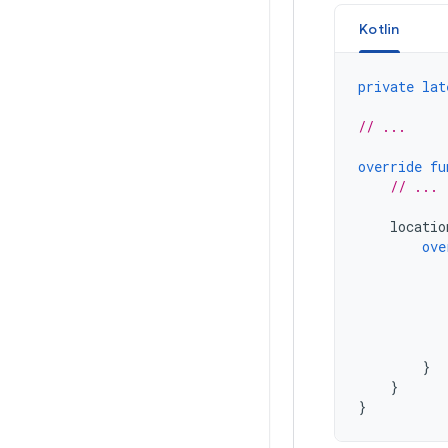
Kotlin
private
lat
// ...
override
fu
// ...
locatio
ove
}
}
}