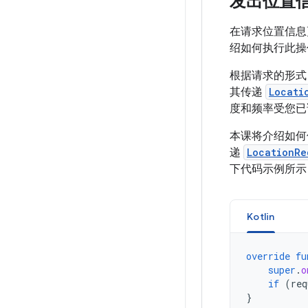
发出位置
在请求位置信息
绍如何执行此操
根据请求的形式
其传递
Locati
度和频率受您已
本课将介绍如
递
LocationRe
下代码示例所示
Kotlin
override
fu
super
.
o
if
(
req
}