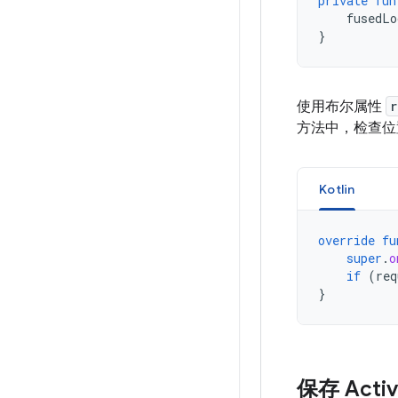
private
fun
fusedLo
}
使用布尔属性
r
方法中，检查位
Kotlin
override
fu
super
.
o
if
(
req
}
保存 Acti