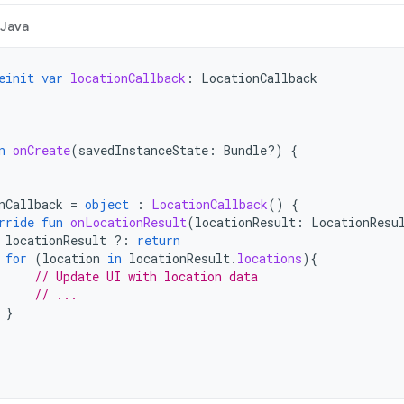
Java
einit
var
locationCallback
:
LocationCallback
n
onCreate
(
savedInstanceState
:
Bundle?)
{
nCallback
=
object
:
LocationCallback
()
{
rride
fun
onLocationResult
(
locationResult
:
LocationResu
locationResult
?:
return
for
(
location
in
locationResult
.
locations
){
// Update UI with location data
// ...
}