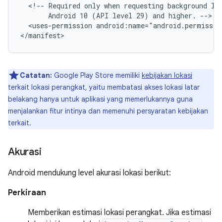
<!--
Required
only
when
requesting
background
lo
Android
10
(API
level
29)
and
higher.
<uses-permission
android:name="android.permissio
Catatan:
Google Play Store memiliki
kebijakan lokasi
terkait lokasi perangkat, yaitu membatasi akses lokasi latar
belakang hanya untuk aplikasi yang memerlukannya guna
menjalankan fitur intinya dan memenuhi persyaratan kebijakan
terkait.
Akurasi
Android mendukung level akurasi lokasi berikut:
Perkiraan
Memberikan estimasi lokasi perangkat. Jika estimasi