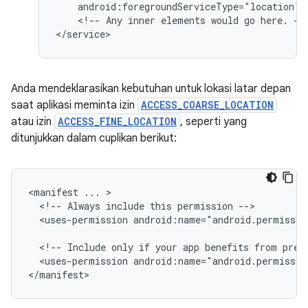
android:foregroundServiceType="location"
<!--
Any
inner
elements
would
go
here.
-->
Anda mendeklarasikan kebutuhan untuk lokasi latar depan
saat aplikasi meminta izin
ACCESS_COARSE_LOCATION
atau izin
ACCESS_FINE_LOCATION
, seperti yang
ditunjukkan dalam cuplikan berikut:
<manifest
...
<!--
Always
include
this
permission
<uses-permission
android:name="android.permissio
<!--
Include
only
if
your
app
benefits
from
prec
<uses-permission
android:name="android.permissio