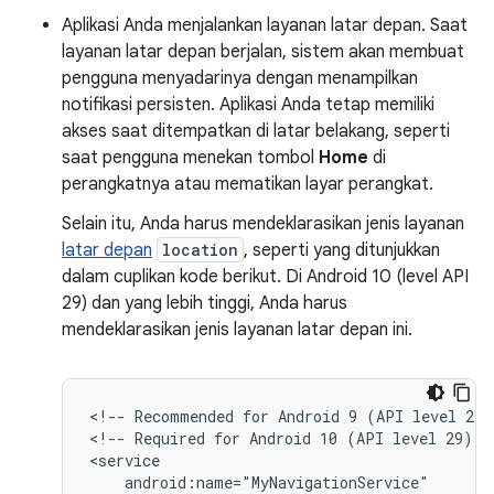
Aplikasi Anda menjalankan layanan latar depan. Saat
layanan latar depan berjalan, sistem akan membuat
pengguna menyadarinya dengan menampilkan
notifikasi persisten. Aplikasi Anda tetap memiliki
akses saat ditempatkan di latar belakang, seperti
saat pengguna menekan tombol
Home
di
perangkatnya atau mematikan layar perangkat.
Selain itu, Anda harus mendeklarasikan jenis layanan
latar depan
location
, seperti yang ditunjukkan
dalam cuplikan kode berikut. Di Android 10 (level API
29) dan yang lebih tinggi, Anda harus
mendeklarasikan jenis layanan latar depan ini.
<!--
Recommended
for
Android
9
(API
level
28)
<!--
Required
for
Android
10
(API
level
29)
a