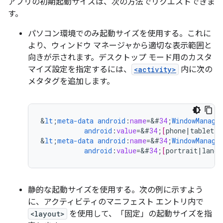
アプリの初期起動サイズは、次の方法でリクエストできま
す。
パソコン環境でのみ起動サイズを使用する。これに
より、ウィンドウ マネージャから適切な表示範囲と
向きが示されます。デスクトップ モード用のカスタ
マイズ設定を指定するには、
<activity>
内に次の
メタタグを追加します。
&
lt
;
meta-data
android
:
name
=
&
#
34
;
WindowManage
android
:
value
=
&
#
34
;
[
phone
|
tablet
|
m
&
lt
;
meta-data
android
:
name
=
&
#
34
;
WindowManage
android
:
value
=
&
#
34
;
[
portrait
|
lands
静的な起動サイズを使用する。次の例に示すよう
に、アクティビティのマニフェスト エントリ内で
<layout>
を使用して、「固定」の起動サイズを指