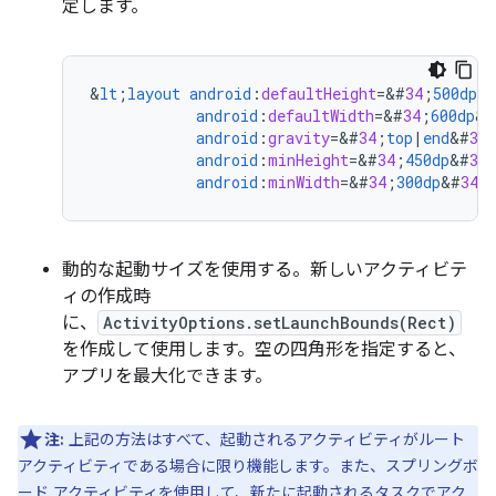
定します。
&
lt
;
layout
android
:
defaultHeight
=
&
#
34
;
500dp
&
android
:
defaultWidth
=
&
#
34
;
600dp
&
#
android
:
gravity
=
&
#
34
;
top
|
end
&
#
34
android
:
minHeight
=
&
#
34
;
450dp
&
#
34
android
:
minWidth
=
&
#
34
;
300dp
&
#
34
;
動的な起動サイズを使用する。新しいアクティビテ
ィの作成時
に、
ActivityOptions.setLaunchBounds(Rect)
を作成して使用します。空の四角形を指定すると、
アプリを最大化できます。
注:
上記の方法はすべて、起動されるアクティビティがルート
アクティビティである場合に限り機能します。また、スプリングボ
ード アクティビティを使用して、新たに起動されるタスクでアク