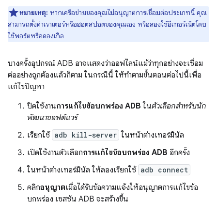
หมายเหตุ:
หากเครือข่ายของคุณไม่อนุญาตการเชื่อมต่อประเภทนี้ คุณ
สามารถตั้งค่าเราเตอร์หรือฮอตสปอตของคุณเอง หรือลองใช้อีเทอร์เน็ตโดย
ใช้พอร์ตหรือดองเกิล
บางครั้งอุปกรณ์ ADB อาจแสดงว่าออฟไลน์แม้ว่าทุกอย่างจะเชื่อม
ต่ออย่างถูกต้องแล้วก็ตาม ในกรณีนี้ ให้ทำตามขั้นตอนต่อไปนี้เพื่อ
แก้ไขปัญหา
ปิดใช้งาน
การแก้ไขข้อบกพร่อง ADB
ใน
ตัวเลือกสำหรับนัก
พัฒนาซอฟต์แวร์
เรียกใช้
adb kill-server
ในหน้าต่างเทอร์มินัล
เปิดใช้งานตัวเลือก
การแก้ไขข้อบกพร่อง ADB
อีกครั้ง
ในหน้าต่างเทอร์มินัล ให้ลองเรียกใช้
adb connect
คลิก
อนุญาต
เมื่อได้รับข้อความแจ้งให้อนุญาตการแก้ไขข้อ
บกพร่อง เซสชัน ADB จะสร้างขึ้น