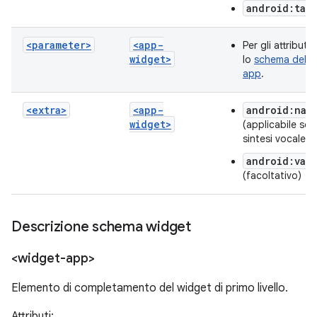
android:tar
<parameter>
<app-
Per gli attributi
widget>
lo
schema delle 
app
.
<extra>
<app-
android:nam
widget>
(applicabile sol
sintesi vocale)
android:val
(facoltativo)
Descrizione schema widget
<widget-app>
Elemento di completamento del widget di primo livello.
Attributi: