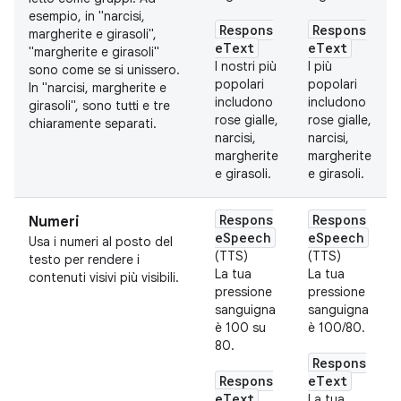
esempio, in "narcisi,
Respons
Respons
margherite e girasoli",
eText
eText
"margherite e girasoli"
I nostri più
I più
sono come se si unissero.
popolari
popolari
In "narcisi, margherite e
includono
includono
girasoli", sono tutti e tre
rose gialle,
rose gialle,
chiaramente separati.
narcisi,
narcisi,
margherite
margherite
e girasoli.
e girasoli.
Respons
Respons
Numeri
eSpeech
eSpeech
Usa i numeri al posto del
(TTS)
(TTS)
testo per rendere i
La tua
La tua
contenuti visivi più visibili.
pressione
pressione
sanguigna
sanguigna
è 100 su
è 100/80.
80.
Respons
Respons
eText
eText
La tua