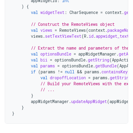
appWidgetId
:
Int
)
{
val
widgetText
:
CharSequence
=
context
.
get
// Construct the RemoteViews object
val
views
=
RemoteViews
(
context
.
packageNam
views
.
setTextViewText
(
R
.
id
.
appwidget_text
,
// Extract the name and parameters of the 
val
optionsBundle
=
appWidgetManager
.
getAp
val
bii
=
optionsBundle
.
getString
(
AppActio
val
params
=
optionsBundle
.
getBundle
(
AppAc
if
(
params
!=
null
&&
params
.
containsKey
(
"
val
dropoffLocation
=
params
.
getString
// Build your RemoteViews with the ext
// ...
}
appWidgetManager
.
updateAppWidget
(
appWidget
}
}