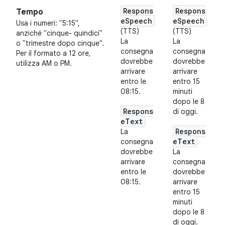
Respons
Respons
Tempo
eSpeech
eSpeech
Usa i numeri: "5:15",
(TTS)
(TTS)
anziché "cinque- quindici"
La
La
o "trimestre dopo cinque".
consegna
consegna
Per il formato a 12 ore,
dovrebbe
dovrebbe
utilizza AM o PM.
arrivare
arrivare
entro le
entro 15
08:15.
minuti
dopo le 8
Respons
di oggi.
eText
Respons
La
eText
consegna
dovrebbe
La
arrivare
consegna
entro le
dovrebbe
08:15.
arrivare
entro 15
minuti
dopo le 8
di oggi.