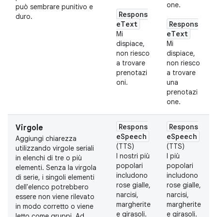
one.
può sembrare punitivo e
Respons
duro.
eText
Respons
eText
Mi
dispiace,
Mi
non riesco
dispiace,
a trovare
non riesco
prenotazi
a trovare
oni.
una
prenotazi
one.
Respons
Respons
Virgole
eSpeech
eSpeech
Aggiungi chiarezza
(TTS)
(TTS)
utilizzando virgole seriali
I nostri più
I più
in elenchi di tre o più
popolari
popolari
elementi. Senza la virgola
includono
includono
di serie, i singoli elementi
rose gialle,
rose gialle,
dell'elenco potrebbero
narcisi,
narcisi,
essere non viene rilevato
margherite
margherite
in modo corretto o viene
e girasoli.
e girasoli.
letto come gruppi. Ad