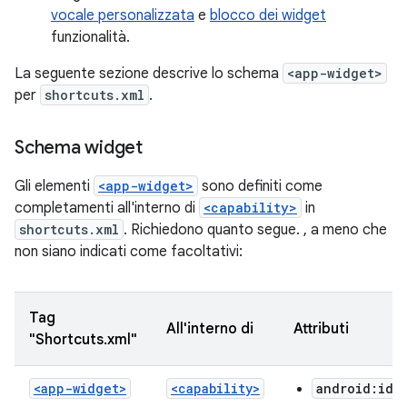
vocale personalizzata
e
blocco dei widget
funzionalità.
La seguente sezione descrive lo schema
<app-widget>
per
shortcuts.xml
.
Schema widget
Gli elementi
<app-widget>
sono definiti come
completamenti all'interno di
<capability>
in
shortcuts.xml
. Richiedono quanto segue. , a meno che
non siano indicati come facoltativi:
Tag
All'interno di
Attributi
"Shortcuts.xml"
<app-widget>
<capability>
android:ide