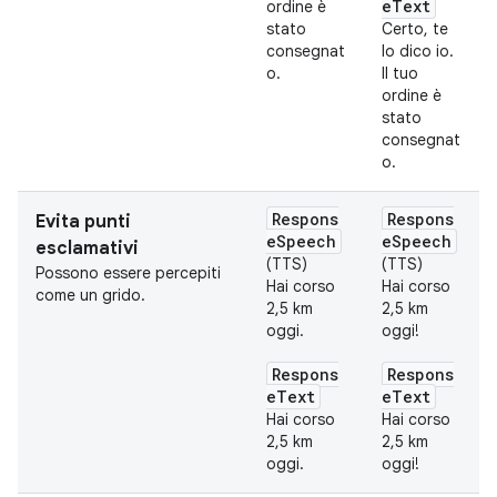
eText
ordine è
stato
Certo, te
consegnat
lo dico io.
o.
Il tuo
ordine è
stato
consegnat
o.
Respons
Respons
Evita punti
eSpeech
eSpeech
esclamativi
(TTS)
(TTS)
Possono essere percepiti
Hai corso
Hai corso
come un grido.
2,5 km
2,5 km
oggi.
oggi!
Respons
Respons
eText
eText
Hai corso
Hai corso
2,5 km
2,5 km
oggi.
oggi!