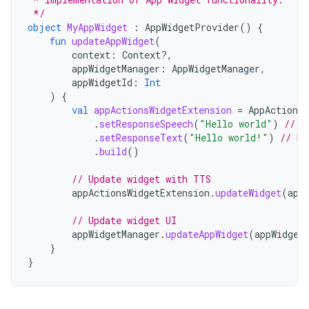
 */
object
MyAppWidget
:
AppWidgetProvider
()
{
fun
updateAppWidget
(
context
:
Context?,
appWidgetManager
:
AppWidgetManager
,
appWidgetId
:
Int
)
{
val
appActionsWidgetExtension
=
AppActionsW
.
setResponseSpeech
(
"Hello world"
)
// T
.
setResponseText
(
"Hello world!"
)
// Re
.
build
()
// Update widget with TTS
appActionsWidgetExtension
.
updateWidget
(
app
// Update widget UI
appWidgetManager
.
updateAppWidget
(
appWidget
}
}