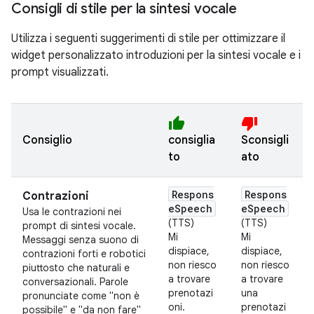
Consigli di stile per la sintesi vocale
Utilizza i seguenti suggerimenti di stile per ottimizzare il
widget personalizzato introduzioni per la sintesi vocale e i
prompt visualizzati.
thumb_up
thumb_down
Consiglio
consiglia
Sconsigli
to
ato
Respons
Respons
Contrazioni
eSpeech
eSpeech
Usa le contrazioni nei
(TTS)
(TTS)
prompt di sintesi vocale.
Mi
Mi
Messaggi senza suono di
dispiace,
dispiace,
contrazioni forti e robotici
non riesco
non riesco
piuttosto che naturali e
a trovare
a trovare
conversazionali. Parole
prenotazi
una
pronunciate come "non è
oni.
prenotazi
possibile" e "da non fare"