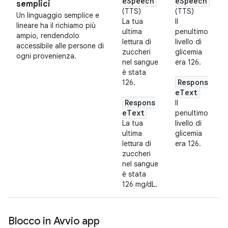
eSpeech
eSpeech
semplici
(TTS)
(TTS)
Un linguaggio semplice e
La tua
Il
lineare ha il richiamo più
ultima
penultimo
ampio, rendendolo
lettura di
livello di
accessibile alle persone di
zuccheri
glicemia
ogni provenienza.
nel sangue
era 126.
è stata
Respons
126.
eText
Respons
Il
eText
penultimo
La tua
livello di
ultima
glicemia
lettura di
era 126.
zuccheri
nel sangue
è stata
126 mg/dL.
Blocco in Avvio app