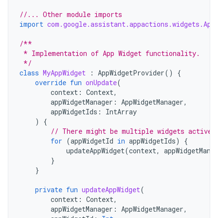
//... Other module imports
import
com.google.assistant.appactions.widgets.App
/**
 * Implementation of App Widget functionality.
 */
class
MyAppWidget
:
AppWidgetProvider
()
{
override
fun
onUpdate
(
context
:
Context
,
appWidgetManager
:
AppWidgetManager
,
appWidgetIds
:
IntArray
)
{
// There might be multiple widgets active,
for
(
appWidgetId
in
appWidgetIds
)
{
updateAppWidget
(
context
,
appWidgetMana
}
}
private
fun
updateAppWidget
(
context
:
Context
,
appWidgetManager
:
AppWidgetManager
,