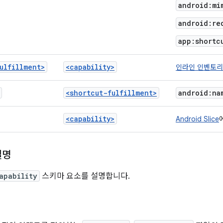
android:mi
android:re
app:shortc
ulfillment>
<capability>
인라인 인벤토리
<shortcut-fulfillment>
android:na
<capability>
Android Slice
설명
apability
스키마 요소를 설명합니다.