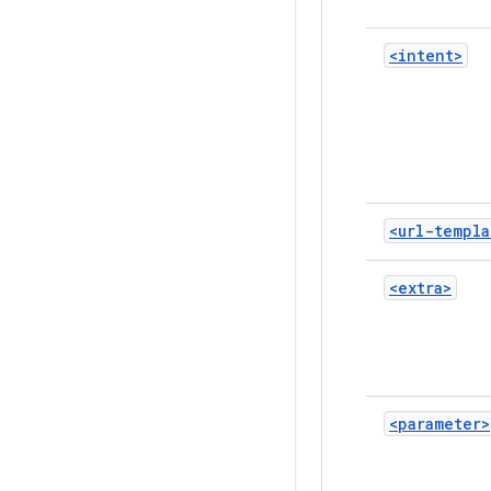
<intent>
<url-templa
<extra>
<parameter>