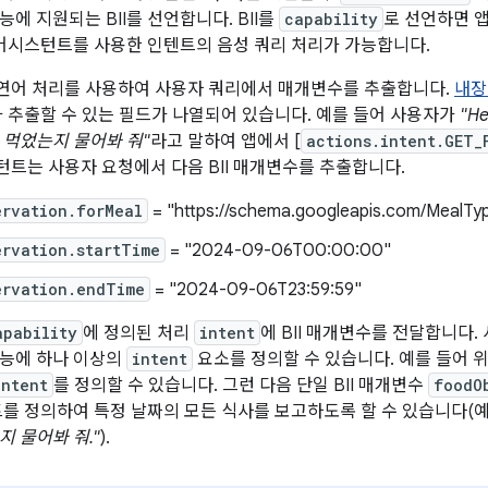
에 지원되는 BII를 선언합니다. BII를
capability
로 선언하면 
e 어시스턴트를 사용한 인텐트의 음성 쿼리 처리가 가능합니다.
연어 처리를 사용하여 사용자 쿼리에서 매개변수를 추출합니다.
내장
I가 추출할 수 있는 필드가 나열되어 있습니다. 예를 들어 사용자가
"H
 먹었는지 물어봐 줘"
라고 말하여 앱에서 [
actions.intent.GET_
트는 사용자 요청에서 다음 BII 매개변수를 추출합니다.
ervation.forMeal
= "https://schema.googleapis.com/MealTy
ervation.startTime
= "2024-09-06T00:00:00"
ervation.endTime
= "2024-09-06T23:59:59"
apability
에 정의된 처리
intent
에 BII 매개변수를 전달합니다.
기능에 하나 이상의
intent
요소를 정의할 수 있습니다. 예를 들어 위
intent
를 정의할 수 있습니다. 그런 다음 단일 BII 매개변수
foodO
트를 정의하여 특정 날짜의 모든 식사를 보고하도록 할 수 있습니다(예
지 물어봐 줘."
).