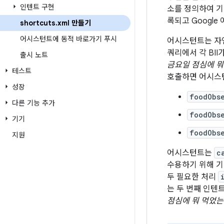
인텐트 구현
소를 정의하여 기능
록되고 Googl
shortcuts
.
xml 만들기
어시스턴트에 동적 바로가기 푸시
어시스턴트는 자
쿼리에서 각 BI
출시 노트
금요일 점심에 뭐
테스트
호출하면 어시스턴
성장
foodObs
다른 기능 추가
foodObs
기기
foodObs
지원
어시스턴트는
c
수용하기 위해 
두 필요한 처리
는 두 번째 인텐
점심에 뭐 먹었는