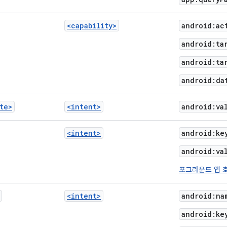
<capability>
android:ac
android:ta
android:ta
android:da
te>
<intent>
android:va
<intent>
android:ke
android:va
포그라운드 앱 
<intent>
android:na
android:ke