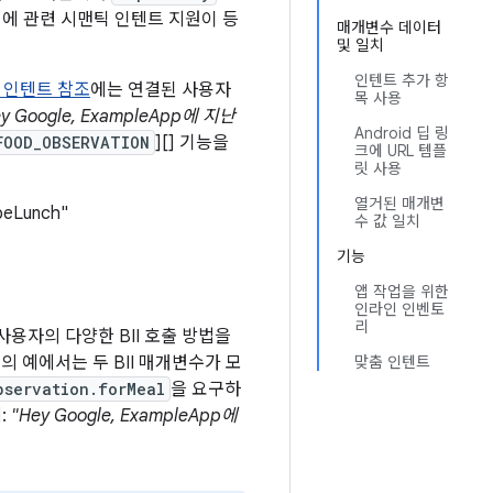
앱에 관련 시맨틱 인텐트 지원이 등
매개변수 데이터
및 일치
인텐트 추가 항
 인텐트 참조
에는 연결된 사용자
목 사용
ey Google, ExampleApp에 지난
Android 딥 링
FOOD_OBSERVATION
][] 기능을
크에 URL 템플
릿 사용
열거된 매개변
peLunch"
수 값 일치
기능
앱 작업을 위한
인라인 인벤토
리
 사용자의 다양한 BII 호출 방법을
의 예에서는 두 BII 매개변수가 모
맞춤 인텐트
bservation.forMeal
을 요구하
:
"Hey Google, ExampleApp에