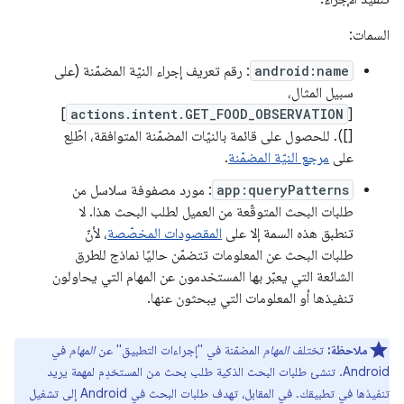
السمات:
android:name
: رقم تعريف إجراء النيّة المضمّنة (على
سبيل المثال،
]
actions.intent.GET_FOOD_OBSERVATION
[
[]). للحصول على قائمة بالنيّات المضمّنة المتوافقة، اطّلِع
على
مرجع النيّة المضمّنة
.
app:queryPatterns
: مورد مصفوفة سلاسل من
طلبات البحث المتوقّعة من العميل لطلب البحث هذا. لا
تنطبق هذه السمة إلا على
المقصودات المخصّصة
، لأنّ
طلبات البحث عن المعلومات تتضمّن حاليًا نماذج للطرق
الشائعة التي يعبّر بها المستخدمون عن المهام التي يحاولون
تنفيذها أو المعلومات التي يبحثون عنها.
ملاحظة:
تختلف
المهام
المضمّنة في "إجراءات التطبيق" عن
المهام
في
Android. تنشئ طلبات البحث الذكية طلب بحث من المستخدِم لمهمة يريد
تنفيذها في تطبيقك. في المقابل، تهدف طلبات البحث في Android إلى تشغيل