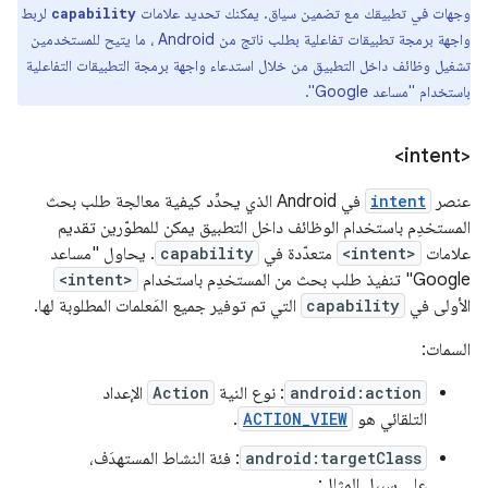
وجهات في تطبيقك مع تضمين سياق. يمكنك تحديد علامات
لربط
capability
واجهة برمجة تطبيقات تفاعلية بطلب ناتج من Android ، ما يتيح للمستخدمين
تشغيل وظائف داخل التطبيق من خلال استدعاء واجهة برمجة التطبيقات التفاعلية
باستخدام "مساعد Google".
<intent>
عنصر
intent
في Android الذي يحدِّد كيفية معالجة طلب بحث
المستخدِم باستخدام الوظائف داخل التطبيق يمكن للمطوّرين تقديم
علامات
<intent>
متعدّدة في
capability
. يحاول "مساعد
Google" تنفيذ طلب بحث من المستخدِم باستخدام
<intent>
الأولى في
capability
التي تم توفير جميع المَعلمات المطلوبة لها.
السمات:
android:action
: نوع النية
Action
الإعداد
التلقائي هو
ACTION_VIEW
.
android:targetClass
: فئة النشاط المستهدَف،
على سبيل المثال: