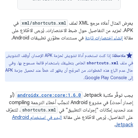
يعرِض المثال أعلاه مرجع XML لملف
xml/shortcuts.xml
في
APK. لمزيد من التفاصيل حول ضبط الاختصارات، يُرجى الاطّلاع على
مقالة
إنشاء اختصارات ثابتة
في مستندات مطوّري تطبيقات Android.
ملاحظة:
إذا كنت تستخدم أداة تشويش لحزمة APK الإصدار، أوقِف التشويش
في ملف
الخاص بتطبيقك باستخدام قائمة مسموح بها. وفي
shortcuts.xml
حال عدم اتّباع هذه الخطوات، من المرجّح أن يظهر لك خطأ عند تحميل حِزمة APK
إلى Google Play Console.
يجب توفُّر مكتبة Jetpack
androidx.core:core:1.6.0
(أو
إصدار أحدث) في مشروع Android لتجنُّب أخطاء الترجمة compiling
عند تحديد إمكانات "إجراءات التطبيق" في
shortcuts.xml
. للتعرّف
على التفاصيل، يُرجى الاطّلاع على مقالة
البدء في استخدام Android
.
Jetpack