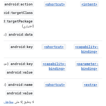
android:action
<shortcut>
<intent>
droid:targetClass
oid:targetPackage
(اختياري)
android:data
(اختيا
android:key
<shortcut>
<capability-
binding>
android:key
<capability-
<parameter-
(اختيار
binding>
binding>
android:value
android:name
<shortcut>
<extra>
(اختي
android:value
لا ينطبق إلا على
مطابقة مَعلمات