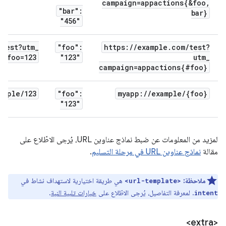
campaign=appactions{&foo
,
"bar":
bar}
"456"
/
test?utm
_
"foo":
https:
/
/
example
.
com
/
test?
s#foo=123
"123"
utm
_
campaign=appactions{#foo}
ample
/
123
"foo":
myapp:
/
/
example
/
{foo}
"123"
لمزيد من المعلومات عن ضبط نماذج عناوين URL، يُرجى الاطّلاع على
مقالة
نماذج عناوين URL في مرحلة التسليم
.
ملاحظة:
هي طريقة اختيارية لاستهداف نشاط في
<url-template>
. لمعرفة التفاصيل، يُرجى الاطّلاع على
خيارات تلبية النية
.
intent
<extra>