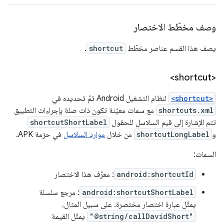
وصف مخطّط الاختصار
يصف هذا القسم عناصر مخطّط
shortcut
.
<shortcut>
<shortcut>
لنظام التشغيل Android تمّ تحديده في
shortcuts.xml
مع سمات معيّنة تكون ذات صلة بإجراءات التطبيق
تتم الإشارة إلى قيم السلاسل للحقول
shortcutShortLabel
و
shortcutLongLabel
من خلال
موارد السلاسل
في حزمة APK.
السمات:
android:shortcutId
: معرّف هذا الاختصار
android:shortcutShortLabel
: مرجع سلسلة
يمثّل عبارة اختصار مختصرة. على سبيل المثال،
"@string/callDavidShort"
يمثّل القيمة