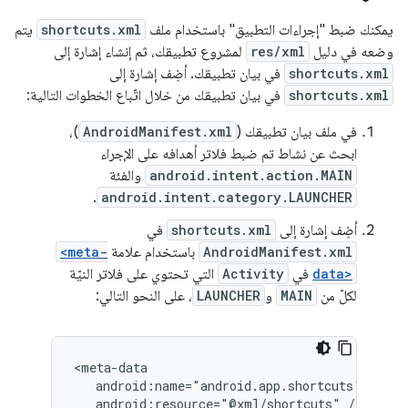
يمكنك ضبط "إجراءات التطبيق" باستخدام ملف
shortcuts.xml
يتم
وضعه في دليل
res/xml
لمشروع تطبيقك، ثم إنشاء إشارة إلى
shortcuts.xml
في بيان تطبيقك. أضِف إشارة إلى
shortcuts.xml
في بيان تطبيقك من خلال اتّباع الخطوات التالية:
في ملف بيان تطبيقك (
AndroidManifest.xml
)،
ابحث عن نشاط تم ضبط فلاتر أهدافه على الإجراء
android.intent.action.MAIN
والفئة
.
android.intent.category.LAUNCHER
أضِف إشارة إلى
shortcuts.xml
في
AndroidManifest.xml
باستخدام علامة
<meta-
data>
في
Activity
التي تحتوي على فلاتر النيّة
لكلّ من
MAIN
و
LAUNCHER
، على النحو التالي:
android:resource="@xml/shortcuts"