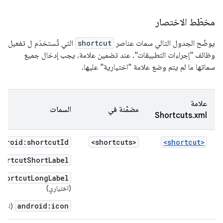
مخطّط الاختصار
يوضّح الجدول التالي سمات عناصر
shortcut
التي تُستخدَم ل تفعيل
وظائف "إجراءات التطبيقات". عند تضمين علامة، يجب إدخال جميع
سماتها ما لم يتم وضع علامة "اختيارية" عليها.
علامة
مضمّنة في
السمات
Shortcuts.xml
ndroid:shortcutId
<shortcuts>
<shortcut>
hortcutShortLabel
shortcutLongLabel
(اختياري)
android:icon
(اختي