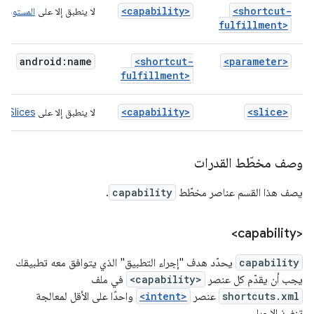
<capability>
<shortcut-
لا ينطبق إلا على
المستودع ا
fulfillment>
android:name
<shortcut-
<parameter>
fulfillment>
<capability>
<slice>
لا ينطبق إلا على
d Slices
وصف مخطّط القدرات
يصف هذا القسم عناصر مخطّط
capability
.
<capability>
capability
يحدّد هدف "إجراء التطبيق" الذي يتوافق معه تطبيقك
يجب أن يقدّم كل عنصر
<capability>
في ملف
shortcuts.xml
عنصر
<intent>
واحدًا على الأقل لمعالجة
تنفيذ الإجراء.