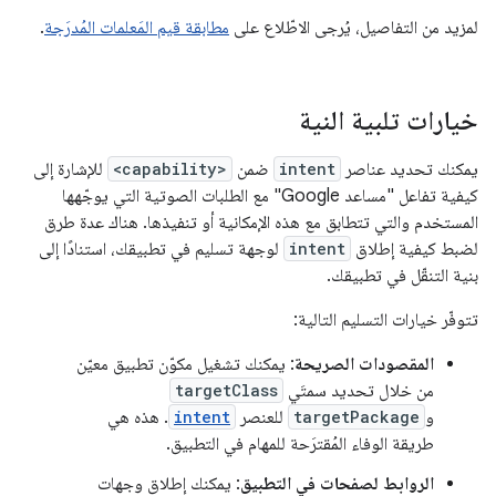
لمزيد من التفاصيل، يُرجى الاطّلاع على
مطابقة قيم المَعلمات المُدرَجة
.
خيارات تلبية النية
يمكنك تحديد عناصر
intent
ضمن
<capability>
للإشارة إلى
كيفية تفاعل "مساعد Google" مع الطلبات الصوتية التي يوجّهها
المستخدم والتي تتطابق مع هذه الإمكانية أو تنفيذها. هناك عدة طرق
لضبط كيفية إطلاق
intent
لوجهة تسليم في تطبيقك، استنادًا إلى
بنية التنقّل في تطبيقك.
تتوفّر خيارات التسليم التالية:
المقصودات الصريحة
: يمكنك تشغيل مكوّن تطبيق معيّن
من خلال تحديد سمتَي
targetClass
و
targetPackage
للعنصر
intent
. هذه هي
طريقة الوفاء المُقترَحة للمهام في التطبيق.
الروابط لصفحات في التطبيق
: يمكنك إطلاق وجهات