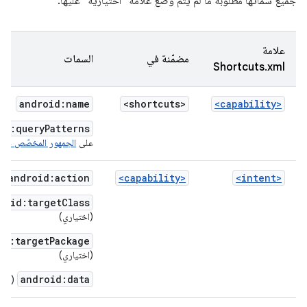
جميع سماتها مطلوبة ما لم يتم وضع علامة "اختيارية" عليها.
علامة
مضمّنة في
السمات
Shortcuts.xml
android:name
<shortcuts>
<capability>
pp:queryPatterns
على
الجمهور المخصّص حسب 
android:action
<capability>
<intent>
(ا
roid:targetClass
(اختياري)
id:targetPackage
(اختياري)
android:data
(اختي