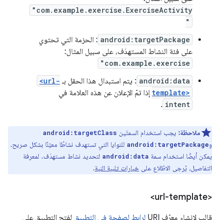
"com.example.exercise.ExerciseActivity
"
android:targetPackage
: الحزمة التي تحتوي
على فئة النشاط المستهدَف، على سبيل المثال:
"com.example.exercise
android:data
: يتم استبدال هذا الحقل بـ
<url-
template>
إذا تمّ الإعلان عن هذه العلامة في
.
intent
ملاحظة:
يجب استخدام السمتَين
android:targetClass
و
للنوايا التي تستهدف نشاطًا معيّنًا بشكل صريح.
android:targetPackage
يمكن أيضًا استخدام سمة
لتحديد نشاط مستهدَف. لمعرفة
android:data
التفاصيل، يُرجى الاطّلاع على
خيارات تلبية النية
.
<url-template>
قالب لإنشاء معرّف URI
لرابط لصفحة في التطبيق
لفتح التطبيق على