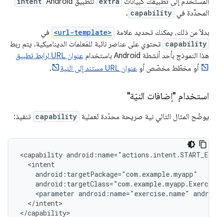
المستخدم إلى تطبيقك كبيانات
extra
لتطبيق Android
intent
المحدَّدة في
capability
.
بدلاً من ذلك، يمكنك تحديد علامة
<url-template>
في
capability
تحتوي على عناصر نائبة للمَعلمات الديناميكية. يتم ربط
هذا النموذج بأحد أنشطة Android باستخدام
عنوان URL لرابط تطبيق
أو مخطّط مخصّص أو
عنوان URL مستند إلى النية
.
استخدام "إضافات النيّة"
يوضّح المثال التالي نية صريحة محدّدة لعملية
capability
تنفيذ:
<capability
<parameter
android:name="exercise.name"
androi
</intent>
