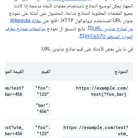
الجهاز يمكن توسيع النماذج باستخدام مَعلمات اتّجاه مدمجة إذا كانت
جميع المَعلمات المطلوبة للنماذج متاحة. للحصول على أمثلة على نموذج
عنوان URL المستخدِم بروتوكول HTTP، اطّلِع على
مقالة Wikipedia
عن نماذج عناوين URL
. يتّبع تنسيق ال نموذج
مواصفات نموذج معرّف
الموارد المنتظم RFC6570
.
في ما يلي بعض الأمثلة على قيم نماذج عناوين URL:
النموذج
القيم
القيمة الموسّع
.
com
/
test?
"foo":
https:
/
/
example
.
com
/
3&bar=456
"123"
test{?foo
,
bar}
"bar":
"456"
/
test?utm
_
"foo":
https:
/
/
example
.
com
/
test?
3&bar=456
"123"
utm
_