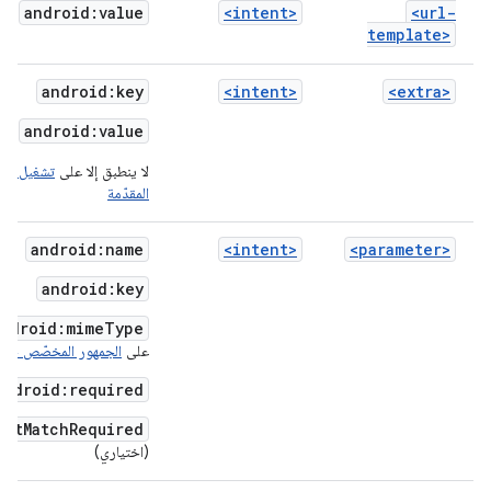
android:value
<intent>
<url-
template>
android:key
<intent>
<extra>
android:value
لا ينطبق إلا على
تشغيل الت
المقدّمة
android:name
<intent>
<parameter>
android:key
android:mimeType
على
الجمهور المخصّص حسب 
android:required
cutMatchRequired
(اختياري)