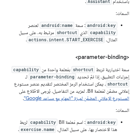
باستخدام
Assistant
.
السمات:
android:key
: سمة
android:name
لعنصر
capability
الذي
shortcut
مرتبط به. على سبيل
المثال،
actions.intent.START_EXERCISE
.
<parameter-binding>
سمة اختيارية تربط
shortcut
بمَعلمة واحدة من
capability
إجراءات التطبيق. إذا تمّ تحديد
parameter-binding
لـ
shortcut
، يمكن استخدام الرمز المختصر لتقديم عنصر مستودع
إعلاني مضمّن لمَعلمة BII. لمزيد من التفاصيل، يُرجى الاطّلاع على
المستودع الإعلاني المضمّن لميزة "المهام مع مساعد Google"
.
السمات:
android:key
: اسم مَعلمة BII‏
capability
لربط
هذا الاختصار بها. على سبيل المثال،
exercise.name
.