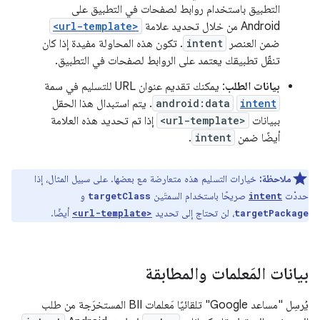
التطبيق باستخدام روابط لصفحات في التطبيق على
Android من خلال تحديد علامة
<url-template>
ضمن العنصر
intent
. تكون هذه المحاولة مفيدة إذا كان
تنقّل تطبيقك يعتمد على الروابط لصفحات في التطبيق.
بيانات الطلب
: يمكنك تقديم عنوان URL للتسليم في سمة
intent
android:data
. يتم استبدال هذا الحقل
ببيانات
<url-template>
إذا تم تحديد هذه العلامة
أيضًا ضمن
intent
.
ملاحظة:
خيارات التسليم هذه متعارضة مع بعضها. على سبيل المثال، إذا
حددْت
صريحًا باستخدام السمتَين
و
targetClass
intent
، لن تحتاج إلى تحديد
أيضًا.
<url-template>
targetPackage
بيانات المَعلمات والمطابقة
يُرسِل "مساعد Google" تلقائيًا مَعلمات BII المستخرَجة من طلب