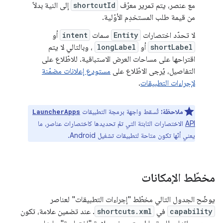
مع عنصر، يتم تمرير معرّف
shortcutId
إلى النية بدلاً
من قيمة طلب المستخدِم الأوّلية.
لا تحدّد اختصارات
Entity
سمات
intent
أو
shortLabel
أو
longLabel
، وبالتالي لا يتم
اقتراحها على مساحات العرض الاستباقية. للاطّلاع على
التفاصيل، يُرجى الاطّلاع على
مستودع إعلانات مضمّنة
لإجراءات التطبيقات
.
ملاحظة:
تُسقط واجهة برمجة التطبيقات
LauncherApps
API
الاختصارات الثابتة التي تمّ تحديدها كاختصارات عناصر، ما
يعني أنّها تكون متاحة لتطبيقات تشغيل Android.
مخطّط الإمكانات
يوضّح الجدول التالي مخطّط "إجراءات التطبيقات" لعناصر
capability
في
shortcuts.xml
. عند تضمين علامة، تكون