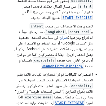
capability
يحتوي على قيم مُحدَّدة مسبقًا للمَعلمة
intent
. على سبيل المثال، يمكنك تحديد اختصار
تطبيق "بدء جولة ركض" الذي يستدعي ميزة BII في
START_EXERCISE
تطبيق اللياقة البدنية.
تحتوي هذه الاختصارات على سمات
intent
و
shortLabel
و
longLabel
، مما يجعلها مؤهَّلة
للاقتراح وعرضها ك
شرائح
في مساحات الشاشة التفاعلية،
مثل "مساعد Google" أو عند الضغط مع الاستمرار على
رمز تطبيق على مشغّلات التطبيقات في Android. يمكن أن
يعمل اختصار الإجراء أيضًا كاختصار كيان، كما هو موضّح
أدناه، من خلال ربطه بعنصر
capability
باستخدام
علامة
<capability-binding>
.
اختصارات الكيانات
: توفّر اختصارات الكيانات قائمة بقيم
المَعلمات المتوافقة لاستيفاء طلبات البحث الصوتية عن
capability
. على سبيل المثال، اختصار كيان يتضمّن
قائمة بأنواع التمارين ("المشي لمسافات طويلة" و"الجري"
وما إلى ذلك) مرتبطًا بالمَعلمة
exercise.name
BII
لميزة
START_EXERCISE
إذا تطابقت عبارة المستخدِم