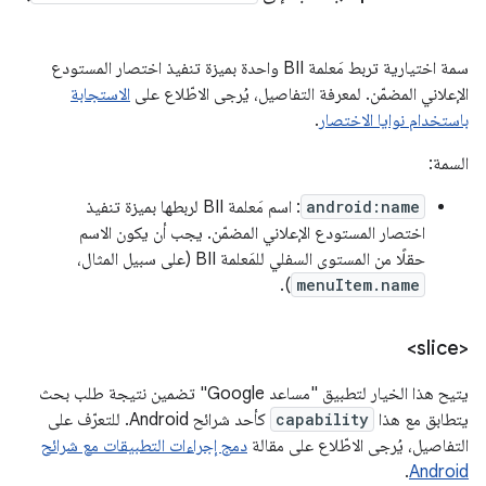
سمة اختيارية تربط مَعلمة BII واحدة بميزة تنفيذ اختصار المستودع
الإعلاني المضمّن. لمعرفة التفاصيل، يُرجى الاطّلاع على
الاستجابة
باستخدام نوايا الاختصار
.
السمة:
android:name
: اسم مَعلمة BII لربطها بميزة تنفيذ
اختصار المستودع الإعلاني المضمّن. يجب أن يكون الاسم
حقلًا من المستوى السفلي للمَعلمة BII (على سبيل المثال،
).
menuItem.name
<slice>
يتيح هذا الخيار لتطبيق "مساعد Google" تضمين نتيجة طلب بحث
يتطابق مع هذا
capability
كأحد شرائح Android. للتعرّف على
التفاصيل، يُرجى الاطّلاع على مقالة
دمج إجراءات التطبيقات مع شرائح
.
Android