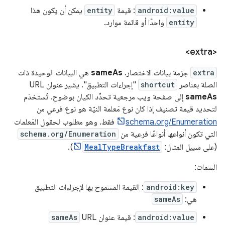
android:value
: قيمة
entity
يمكن أن يكون هذا
entity
واحدًا أو قائمة موارد.
<extra>
extra
حِزمة بيانات الاختصار.
sameAs
هي البيانات الوحيدة ذات
الصلة بعناصر
shortcut
"إجراءات التطبيق". يشير عنوان URL
sameAs
إلى صفحة ويب مرجعية تحدِّد الكيان بوضوح. تُستخدَم
لتحديد قيمة تصنيف إذا كان نوع مَعلمة النيّة هو نوع فرعي من
schema.org/Enumeration
فقط. وهو مطلوب لحقول المَعلمات
التي تكون أنواعها أنواعًا فرعية من
schema.org/Enumeration
(على سبيل المثال:
MealTypeBreakfast
).
السمات:
android:key
: القيمة المسموح بها لإجراءات التطبيق
هي:
sameAs
android:value
: قيمة عنوان URL
sameAs