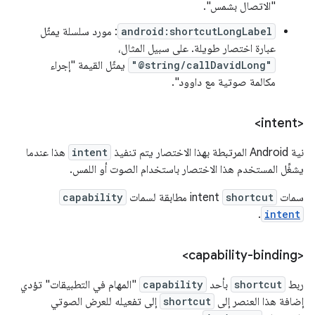
"الاتصال بشمس".
android:shortcutLongLabel
: مورد سلسلة يمثّل
عبارة اختصار طويلة. على سبيل المثال،
"@string/callDavidLong"
يمثّل القيمة "إجراء
مكالمة صوتية مع داوود".
<intent>
نية Android المرتبطة بهذا الاختصار يتم تنفيذ
intent
هذا عندما
يشغِّل المستخدم هذا الاختصار باستخدام الصوت أو اللمس.
سمات
shortcut
intent مطابقة لسمات
capability
.
intent
<capability-binding>
ربط
shortcut
بأحد
capability
"المهام في التطبيقات" تؤدي
إضافة هذا العنصر إلى
shortcut
إلى تفعيله للعرض الصوتي