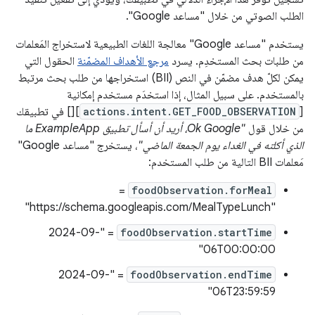
الطلب الصوتي من خلال "مساعد Google".
يستخدم "مساعد Google" معالجة اللغات الطبيعية لاستخراج المَعلمات
من طلبات بحث المستخدِم. يسرد
مرجع الأهداف المضمّنة
الحقول التي
يمكن لكلّ هدف مضمّن في النص (BII) استخراجها من طلب بحث مرتبط
بالمستخدم. على سبيل المثال، إذا استخدَم مستخدم إمكانية
[
actions.intent.GET_FOOD_OBSERVATION
][] في تطبيقك
من خلال قول
"Ok Google، أريد أن أسأل تطبيق ExampleApp ما
الذي أكلته في الغداء يوم الجمعة الماضي"
، يستخرج "مساعد Google"
مَعلمات BII التالية من طلب المستخدم:
=
foodObservation.forMeal
"https://schema.googleapis.com/MealTypeLunch"
= "2024-09-
foodObservation.startTime
06T00:00:00"
= "2024-09-
foodObservation.endTime
06T23:59:59"