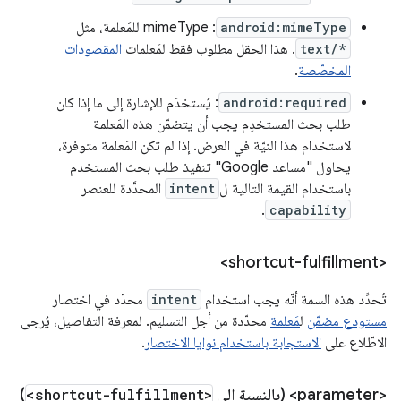
android:mimeType
: mimeType للمَعلمة، مثل
text/*
. هذا الحقل مطلوب فقط لمَعلمات
المقصودات
المخصّصة
.
android:required
: يُستخدَم للإشارة إلى ما إذا كان
طلب بحث المستخدِم يجب أن يتضمّن هذه المَعلمة
لاستخدام هذا النيّة في العرض. إذا لم تكن المَعلمة متوفرة،
يحاول "مساعد Google" تنفيذ طلب بحث المستخدم
باستخدام القيمة التالية ل
intent
المحدَّدة للعنصر
.
capability
<shortcut-fulfillment>
تُحدِّد هذه السمة أنّه يجب استخدام
intent
محدّد في اختصار
مستودع مضمّن
ل
مَعلمة
محدّدة من أجل التسليم. لمعرفة التفاصيل، يُرجى
الاطّلاع على
الاستجابة باستخدام نوايا الاختصار
.
<parameter> (بالنسبة إلى
<shortcut-fulfillment>
)