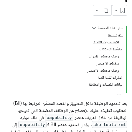
على هذه الصفحة
نظرة عامة
الاختصارات الثابتة
مخطّط الإمكانات
وصف مخطّط القدرات
مخطّط الاختصار
وصف مخطّط الاختصار
خيارات تلبية النية
بيانات المَعلمات والمطابقة
بعد تحديد الوظيفة داخل التطبيق والقصد المضمّن المرتبط بها (BII)
المطلوب تنفيذه، عليك الإفصاح عن الوظائف المضمّنة التي تتيحها
الوظيفة من خلال تعريف عنصر
capability
في ملف موارد
shortcuts.xml
. يؤدي تحديد عنصر BII ك
capability
إلى
تسجيل توفّر هذا الإجراء الدلالي في تطبيقك، ويؤدي إلى تفعيل تنفيذ