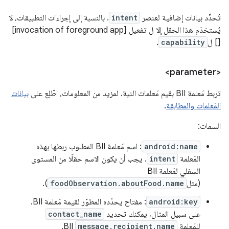
تُحدِّد بيانات إضافية لعنصر
intent
. بالنسبة إلى إجراءات التطبيقات، لا
يُستخدَم هذا الحقل إلا ل تفعيل [invocation of foreground app]
[] ل
capability
.
<parameter>
تربط مَعلمة BII بقيم مَعلمات النية. لمزيد من المعلومات، اطّلِع على
بيانات
المَعلمات والمطابقة
.
السمات:
android:name
: اسم مَعلمة BII المطلوب ربطها بهذه
المَعلمة
intent
. يجب أن يكون الاسم حقلًا من المستوى
السفلي لمَعلمة BII
(مثل
foodObservation.aboutFood.name
).
android:key
: مفتاح يحدّده المطوّر لقيمة مَعلمة BII.
على سبيل المثال، يمكنك تحديد
contact_name
للمَعلمة
message.recipient.name
BII.