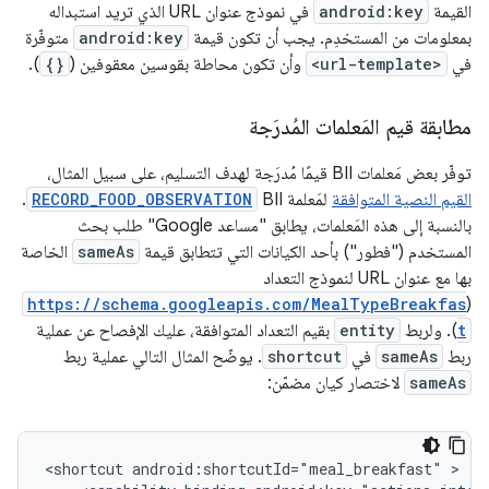
القيمة
android:key
في نموذج عنوان URL الذي تريد استبداله
بمعلومات من المستخدِم. يجب أن تكون قيمة
android:key
متوفّرة
في
<url-template>
وأن تكون محاطة بقوسين معقوفين (
{}
).
مطابقة قيم المَعلمات المُدرَجة
توفّر بعض مَعلمات BII قيمًا مُدرَجة لهدف التسليم، على سبيل المثال،
القيم النصية المتوافقة
لمَعلمة BII‏
RECORD_FOOD_OBSERVATION
.
بالنسبة إلى هذه المَعلمات، يطابق "مساعد Google" طلب بحث
المستخدم ("فطور") بأحد الكيانات التي تتطابق قيمة
sameAs
الخاصة
بها مع عنوان URL لنموذج التعداد
https://schema.googleapis.com/MealTypeBreakfas
(
t
). ولربط
entity
بقيم التعداد المتوافقة، عليك الإفصاح عن عملية
ربط
sameAs
في
shortcut
. يوضّح المثال التالي عملية ربط
sameAs
لاختصار كيان مضمّن:
<shortcut
android:shortcutId="meal_breakfast"