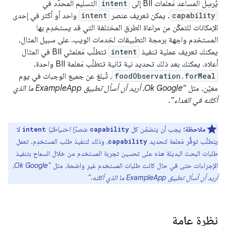
يُرسِل المساعد مَعلمات BII إلى
intent
التسليم المحدّد في
capability
. يمكن تعريف عنصر
intent
واحد أو أكثر في إحدى
الإمكانات للتمكّن من مراعاة الطرق المختلفة التي قد يستخدِم بها
المستخدم واجهة برمجة التطبيقات لخدمات الويب. على سبيل المثال،
يمكنك تعريف عملية تنفيذ
intent
تتطلّب مَعلمتَي BII في المثال
أعلاه. يمكنك بعد ذلك تحديد نية ثانية تتطلّب مَعلمة BII واحدة،
foodObservation.forMeal
، تُبلغ عن جميع الوجبات في يوم
معيّن، مثل
"Ok Google، أريد أن أسأل تطبيق ExampleApp ما الذي
أكلته في الغداء".
ملاحظة:
يجب أن يتضمّن كل
عنصرًا احتياطيًا
لا
intent
capability
يتطلّب توفُّر مَعلمة لتحديد
، وذلك لتنفيذ طلب المستخدِم. تعمل
capability
طلبات البحث البديلة هذه على تحسين تجربة المستخدم من خلال السماح بتنفيذ
الإجراءات حتى في حال كانت طلبات المستخدم غير واضحة، مثل
"Ok Google،
أريد أن أسأل تطبيق ExampleApp ما الذي أكلته."
نظرة عامة