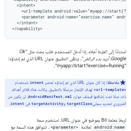
<url-template
android:value="myapp://start{?ex
<parameter
android:name="exercise.name"
androi
</intent>

استنادًا إلى العيّنة أعلاه، إذا أدخل المستخدم طلب بحث مثل
"Ok
Google، أريد بدء الركض"،
يتلقّى التطبيق عنوان URL الذي تم إنشاؤه:
"myapp://start?exercise=Running".
ملاحظة:
إذا كان عنوان URL الذي تم إنشاؤه لعنصر
باستخدام
intent
لهدف الإنجاز مرتبطًا بالتطبيق، وكانت هناك فلاتر أهداف
<url-template>
ذات صلة تمت إضافتها فيملف موارد
، لن يكون من
AndroidManifest.xml
الضروري تحديد سمتَي
و
في
.
intent
targetActivity
targetClass
لربط مَعلمة BII بموضع في عنوان URL، استخدِم سمة
android:name
لعلامة
<parameter>
. تتوافق هذه السمة مع