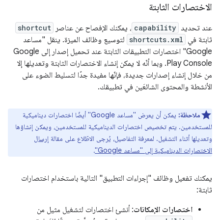
الاختصارات الثابتة
عند تحديد
capability
، يمكنك الإفصاح عن عناصر
shortcut
ثابتة في
shortcuts.xml
لتوسيع وظائف الميزة. ينقل "مساعد
Google" اختصارات التطبيقات الثابتة عند تحميل إصدار إلى Google
Play Console. وبما أنّه لا يمكن إنشاء الاختصارات الثابتة وتعديلها إلا
من خلال إنشاء إصدارات جديدة، فإنّها مفيدة جدًا لتسليط الضوء على
الأنشطة والمحتوى الشائعَين في تطبيقك.
ملاحظة:
يمكن أن يعرض "مساعد Google" أيضًا اختصارات ديناميكية
للمستخدمين. يتم تخصيص اختصارات الديناميكية للمستخدمين، ويمكن إنشاؤها
وتعديلها أثناء التشغيل. لمعرفة التفاصيل، يُرجى الاطّلاع على مقالة
إرسال
الاختصارات الديناميكية إلى "مساعد Google"
.
يمكنك تفعيل وظائف "إجراءات التطبيق" التالية باستخدام اختصارات
ثابتة:
اختصارات الإمكانات
: أنشئ اختصارات لتشغيل مثيل من