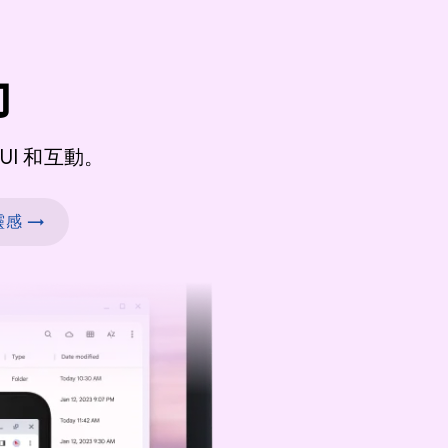
力
I 和互動。
感 →