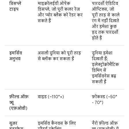
डिसप्ले
माइक्रोलईडी ओपेक
पारदर्शी ऐडिटिव
टाइप
डिसप्ले, जो पूरी कलर रेंज
ऑप्टिक्स, जो
और प्योर ब्लैक को रेंडर कर
पूरी तरह से काले
सकते हैं
रंग में नहीं दिखते
और हमेशा कुछ
हद तक पारदर्शी
होते हैं
इमर्सिव
असली दुनिया को पूरी तरह
दुनिया हमेशा
अनुभव
से ब्लॉक कर सकता है
दिखती है;
इलेक्ट्रोक्रोमैटिक
डिमिंग से
इमर्सिवनेस बढ़
सकती है
फ़ील्ड ऑफ़
वाइड (~110°+)
फ़ोकस्ड (~50°
व्यू
- 70°)
(एफ़ओवी)
यूज़र
इमर्सिव कैनवस के लिए
नैरो फ़ील्ड ऑफ़
इंटरफ़ेस
स्टैंडर्ड स्केलिंग
व्यू (एफ़ओवी) में