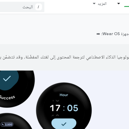
المزيد
/
Wea: ➡️