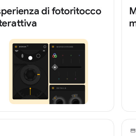
perienza di fotoritocco
M
terattiva
m