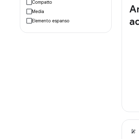
Compatto
Am
Media
ad
Elemento espanso