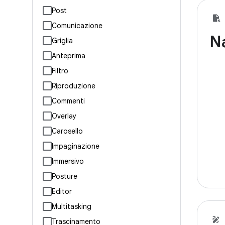
Post
Comunicazione
Na
Griglia
Anteprima
Filtro
Riproduzione
Commenti
Overlay
Carosello
Impaginazione
Immersivo
Posture
Editor
Multitasking
Trascinamento