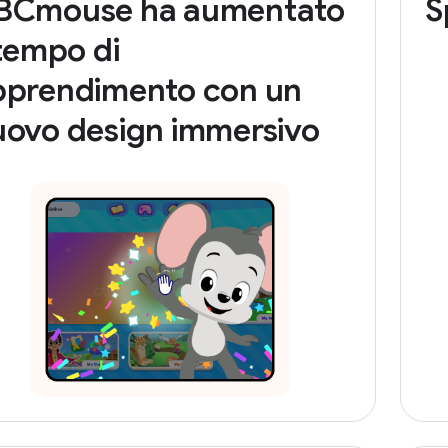
BCmouse ha aumentato
S
 tempo di
pprendimento con un
uovo design immersivo