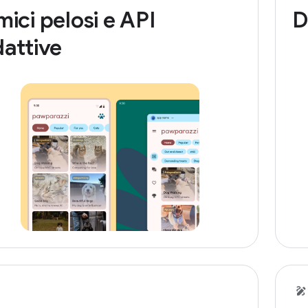
ici pelosi e API
D
attive