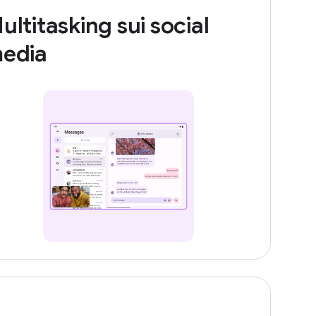
ultitasking sui social
edia