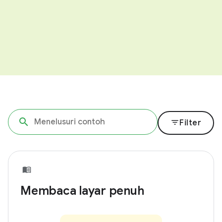
filter_list
Filter
Membaca layar penuh