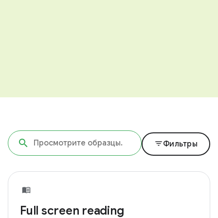
filter_list
Фильтры
Full screen reading