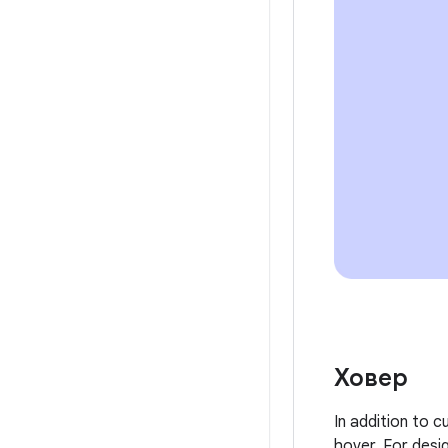
Ховер
In addition to c
hover. For desi