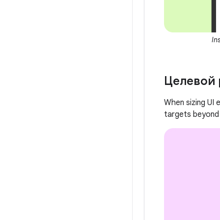
In
Целевой 
When sizing UI e
targets beyond 