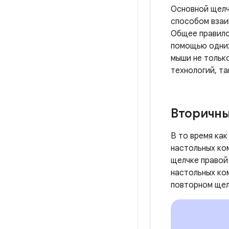
Основной щелч
способом взаи
Общее правило
помощью одних
мыши не тольк
технологий, та
Вторичны
В то время ка
настольных ко
щелчке правой
настольных ко
повторном щел