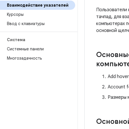
Взаимодействие указателей
Пользователи 
Курсоры
тачпад, для в
компьютерах п
Ввод с клавиатуры
основной щелч
Система
Системные панели
Основные
Многозадачность
компьют
Add hover 
Account fo
Размеры 
Основной