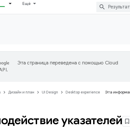
Ещё
Эта страница переведена с помощью
Cloud
 API
.
s
Дизайн и план
UI Design
Desktop experience
Эта информац
одействие указателей