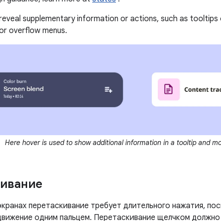
reveal supplementary information or actions, such as tooltips o
or overflow menus.
Here hover is used to show additional information in a tooltip and mo
кивание
экранах перетаскивание требует длительного нажатия, пос
движение одним пальцем. Перетаскивание щелчком должно