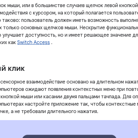
ок мыши, или в большинстве случаев щелчок левой кнопкой
модействия с курсором, на который полагается пользоват
 таково: пользователь должен иметь возможность выполня
 только основных щелчков мыши. Нескрытие функциональн
о улучшает доступность, но и имеет решающее значение д
ких как
Switch Access
.
й клик
к сенсорное взаимодействие основано на длительном нажа
мпьютеров ожидают появления контекстных меню при повто
 кнопкой мыши или касании двумя пальцами тачпада. Для о
мпьютерах настройте приложение так, чтобы контекстные 
чке, а не требовали длительного нажатия.