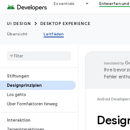
Essentials
Entwerfen und
UI DESIGN
DESKTOP EXPERIENCE
Übersicht
Leitfäden
Ihre bevorz
Stiftungen
Fehler entha
Designprinzipien
Los gehts
Android Developer
Über Formfaktoren hinweg
Desig
Interaktion
Zeigerinteraktionen