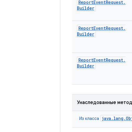
Report
Event
Request
.
Builder
Report
Event
Request
.
Builder
Report
Event
Request
.
Builder
Унаследованные мето
java.lang.Ob
Из класса