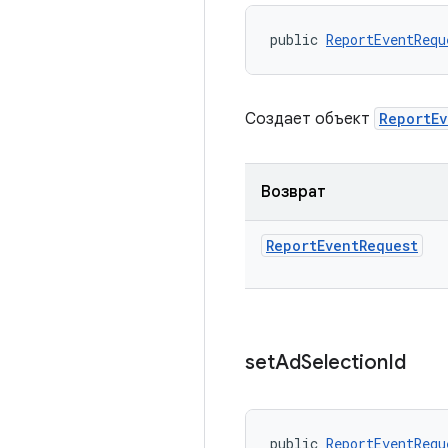
public 
ReportEventRequ
Создает объект
ReportE
Возврат
Report
Event
Request
set
Ad
Selection
Id
public 
ReportEventRequ