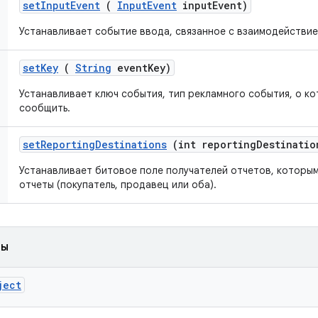
set
Input
Event
(
Input
Event
input
Event)
Устанавливает событие ввода, связанное с взаимодействие
set
Key
(
String
event
Key)
Устанавливает ключ события, тип рекламного события, о к
сообщить.
set
Reporting
Destinations
(int reporting
Destinatio
Устанавливает битовое поле получателей отчетов, которым
отчеты (покупатель, продавец или оба).
ды
ject