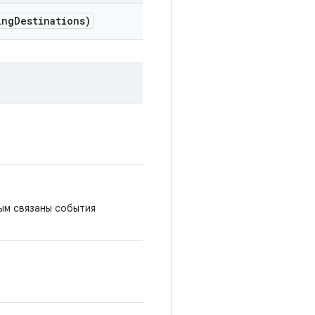
ing
Destinations)
ым связаны события