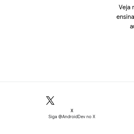
Veja 
ensin
a
X
Siga @AndroidDev no X