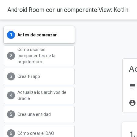
Android Room con un componente View: Kotlin
Antes de comenzar
Cómo usar los
componentes de la
arquitectura
Ac
Crea tu app
subject
Actualiza los archivos de
Gradle
account_circle
Crea una entidad
1
Cómo crear el DAO