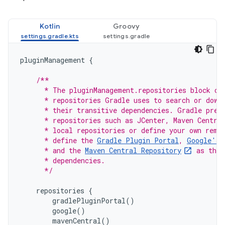
Kotlin
Groovy
pluginManagement
{
/**
      * The pluginManagement.repositories block co
      * repositories Gradle uses to search or down
      * their transitive dependencies. Gradle pre-
      * repositories such as JCenter, Maven Centra
      * local repositories or define your own remo
      * define the 
Gradle Plugin Portal
, 
Google's 
      * and the 
Maven Central Repository
 as the 
      * dependencies.
      */
repositories
{
gradlePluginPortal
()
google
()
mavenCentral
()