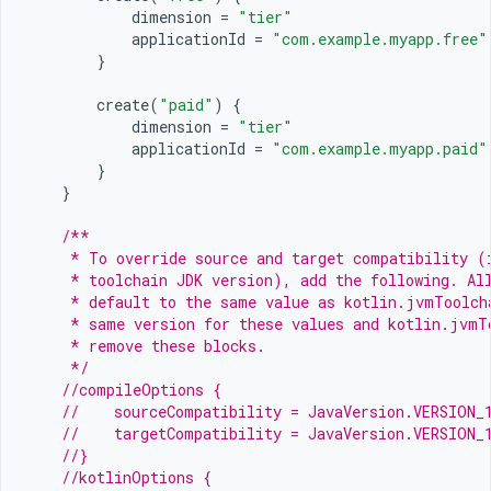
dimension
=
"tier"
applicationId
=
"com.example.myapp.free"
}
create
(
"paid"
)
{
dimension
=
"tier"
applicationId
=
"com.example.myapp.paid"
}
}
/**
     * To override source and target compatibility (
     * toolchain JDK version), add the following. Al
     * default to the same value as kotlin.jvmToolch
     * same version for these values and kotlin.jvmT
     * remove these blocks.
     */
//compileOptions {
//    sourceCompatibility = JavaVersion.VERSION_
//    targetCompatibility = JavaVersion.VERSION_
//}
//kotlinOptions {