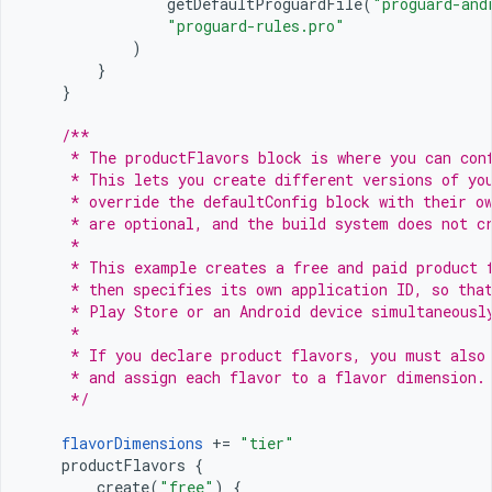
getDefaultProguardFile
(
"proguard-and
"proguard-rules.pro"
)
}
}
/**
     * The productFlavors block is where you can con
     * This lets you create different versions of yo
     * override the defaultConfig block with their o
     * are optional, and the build system does not c
     *
     * This example creates a free and paid product 
     * then specifies its own application ID, so tha
     * Play Store or an Android device simultaneousl
     *
     * If you declare product flavors, you must also
     * and assign each flavor to a flavor dimension.
     */
flavorDimensions
+=
"tier"
productFlavors
{
create
(
"free"
)
{