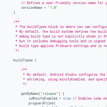
// Defines a user-friendly version name for 
versionName
=
"1.0"
}
/**
     * The buildTypes block is where you can configu
     * By default, the build system defines two buil
     * debug build type is not explicitly shown in t
     * but it includes debugging tools and is signed
     * build type applies ProGuard settings and is n
     */
buildTypes
{
/**
         * By default, Android Studio configures the
         * shrinking, using minifyEnabled, and speci
         */
getByName
(
"release"
)
{
isMinifyEnabled
=
true
// Enables code sh
proguardFiles
(