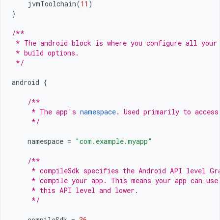
jvmToolchain
(
11
)
}
/**
 * The android block is where you configure all your
 * build options.
 */
android
{
/**
     * The app's 
namespace
. Used primarily to access
     */
namespace
=
"com.example.myapp"
/**
     * compileSdk specifies the Android API level Gr
     * compile your app. This means your app can use
     * this API level and lower.
     */
compileSdk
=
36