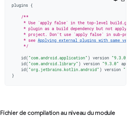
plugins
{
/**
     * Use `apply false` in the top-level build.gr
     * plugin as a build dependency but not apply 
     * project. Don't use `apply false` in sub-pro
     * see 
Applying external plugins with same ver
     */
id
(
"com.android.application"
)
version
"9.3.0"
id
(
"com.android.library"
)
version
"9.3.0"
appl
id
(
"org.jetbrains.kotlin.android"
)
version
"2.
}
Fichier de compilation au niveau du module