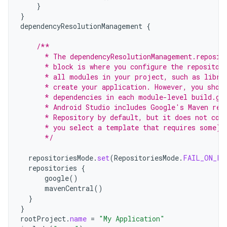
}
}
dependencyResolutionManagement
{
/**
      * The dependencyResolutionManagement.reposit
      * block is where you configure the repositor
      * all modules in your project, such as libra
      * create your application. However, you shou
      * dependencies in each module-level build.gr
      * Android Studio includes Google's Maven rep
      * Repository by default, but it does not con
      * you select a template that requires some).
      */
repositoriesMode
.
set
(
RepositoriesMode
.
FAIL_ON_PR
repositories
{
google
()
mavenCentral
()
}
}
rootProject
.
name
=
"My Application"