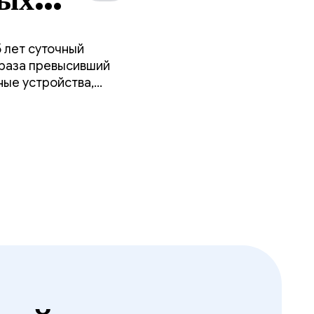
 лет суточный
 раза превысивший
ные устройства,
о своего телефона.