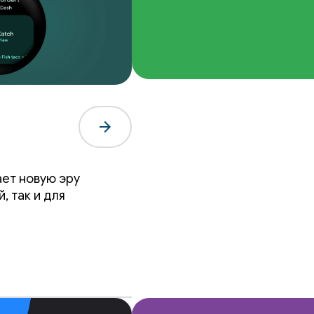
arrow_forward
ает новую эру
, так и для