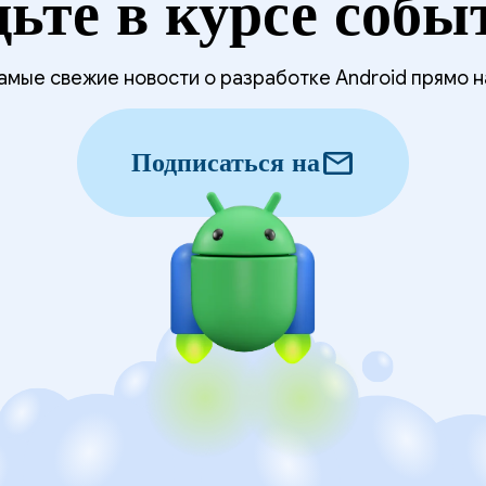
дьте в курсе собы
мые свежие новости о разработке Android прямо н
mail
Подписаться на