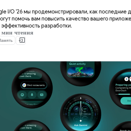
нции Google I/O '2
le I/O '26 мы продемонстрировали, как последние 
могут помочь вам повысить качество вашего прилож
 эффективность разработки.
 мин чтения
Память
+3