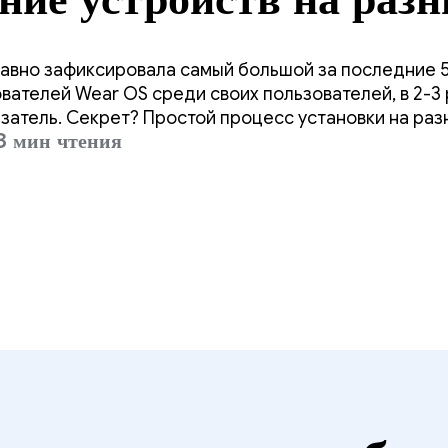
ах для достижения
авно зафиксировала самый большой за последние 5
го уровня внедрения
вателей Wear OS среди своих пользователей, в 2-3
атель. Секрет? Простой процесс установки на раз
 мин чтения
ользователям находить приложение Wear OS прямо с
OS