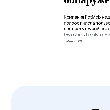
платформ
Компания FotMob нед
рекордно
прирост числа пользо
среднесуточный показ
Garan Jenkin
•
3
который позволяет п
Wear 
#Wear OS