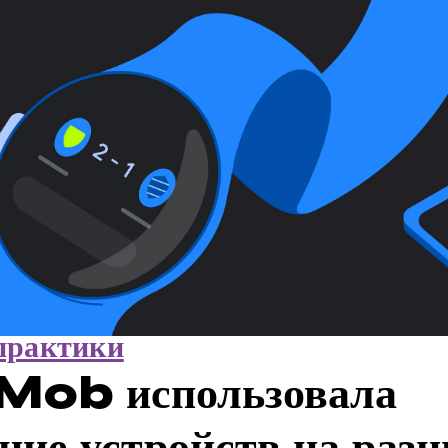
практики
Mob использовала
ние устройств на раз