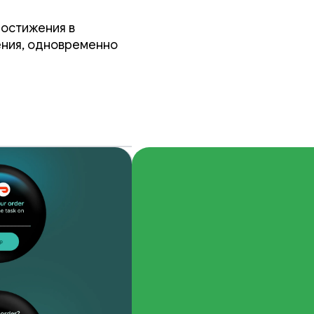
6
достижения в
ения, одновременно