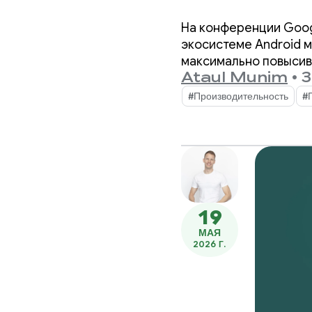
конфере
На конференции Goog
экосистеме Android 
максимально повысив
Ataul Munim
•
3
#Производительность
#
19
МАЯ
2026 Г.