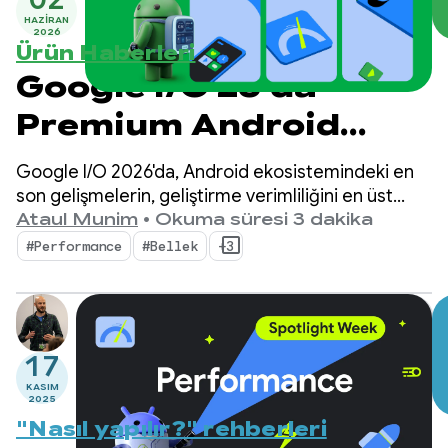
HAZIRAN
2026
Ürün Haberleri
Google I/O 26'da
Premium Android
Deneyimleri
Google I/O 2026'da, Android ekosistemindeki en
Geliştirme
son gelişmelerin, geliştirme verimliliğini en üst
düzeye çıkarırken uygulamanızın kalitesini
Ataul Munim
•
Okuma süresi 3 dakika
artırmanıza nasıl yardımcı olabileceğini gösterdik.
#Performance
#Bellek
+3
17
KASIM
2025
"Nasıl yapılır?" rehberleri