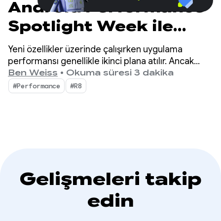
Android Performance
Spotlight Week ile
uygulamanızı hızla
Yeni özellikler üzerinde çalışırken uygulama
geliştirin.
performansı genellikle ikinci plana atılır. Ancak
geliştiriciler her zaman bu konuya dikkat etmese
Ben Weiss
•
Okuma süresi 3 dakika
de kullanıcılar, uygulamanızın performansının tam
#Performance
#R8
olarak nerede geride kaldığını görebilir.
Gelişmeleri takip
edin