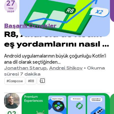
27
TEM
2026
Başarılı Örnekler
R8, Android'de Kotlin
eş yordamlarını nasıl 2
kat daha hızlı hale
Android uygulamalarının büyük çoğunluğu Kotlin'i
getirdi?
ana dil olarak seçtiğinden
kotlinx.coroutines, eşzamansız programlama için
Jonathan Starup
,
Andrei Shikov
•
Okuma
fiili bir standart haline geldi. Kitaplık, Kotlin'e özgü
süresi 7 dakika
olan eşzamanlı akışları yönetmek için iyi
#Compose
#R8
+1
tasarlanmış ve yapılandırılmış bir yol sunar.
02