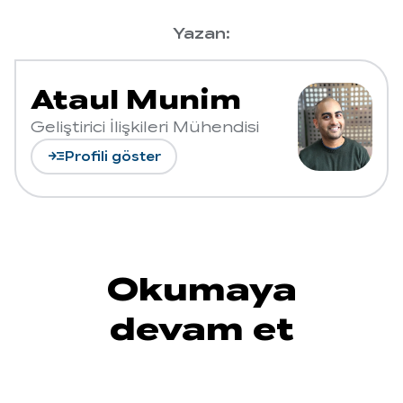
Yazan:
Ataul Munim
Geliştirici İlişkileri Mühendisi
read_more
Profili göster
Okumaya
devam et