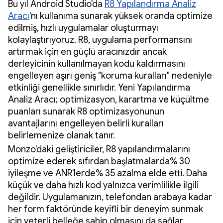
Bu yıl Android Studio'da
R8 Yapılandırma Analiz
Aracı
'nı kullanıma sunarak yüksek oranda optimize
edilmiş, hızlı uygulamalar oluşturmayı
kolaylaştırıyoruz. R8, uygulama performansını
artırmak için en güçlü aracınızdır ancak
derleyicinin kullanılmayan kodu kaldırmasını
engelleyen aşırı geniş "koruma kuralları" nedeniyle
etkinliği genellikle sınırlıdır. Yeni Yapılandırma
Analiz Aracı; optimizasyon, karartma ve küçültme
puanları sunarak R8 optimizasyonunun
avantajlarını engelleyen belirli kuralları
belirlemenize olanak tanır.
Monzo'daki geliştiriciler, R8 yapılandırmalarını
optimize ederek sıfırdan başlatmalarda% 30
iyileşme ve ANR'lerde% 35 azalma elde etti. Daha
küçük ve daha hızlı kod yalnızca verimlilikle ilgili
değildir. Uygulamanızın, telefondan arabaya kadar
her form faktöründe keyifli bir deneyim sunmak
için yeterli belleğe sahip olmasını da sağlar.