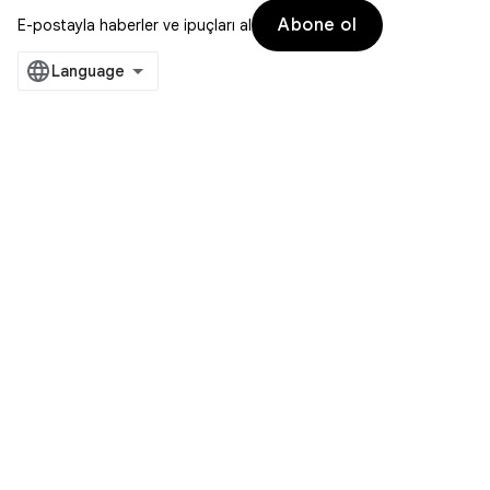
Abone ol
E-postayla haberler ve ipuçları al