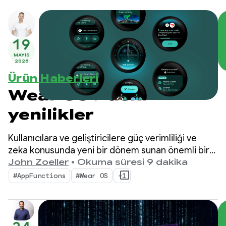
19
MAYIS
2026
Ürün Haberleri
Wear OS 7'deki
yenilikler
Kullanıcılara ve geliştiricilere güç verimliliği ve
zeka konusunda yeni bir dönem sunan önemli bir
güncelleme olan Wear OS 7'yi kullanıma
John Zoeller
•
Okuma süresi 9 dakika
sunmaktan heyecan duyuyoruz.
#AppFunctions
#Wear OS
+1