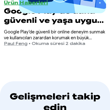
Ürün Haberleri
Google Play'de daha
güvenli ve yaşa uygun
deneyimler sunma
Google Play'de güvenli bir online deneyim sunmak
ve kullanıcıları zarardan korumak en büyük
önceliğimizdir.
Paul Feng
•
Okuma süresi 2 dakika
Gelişmeleri takip
edin