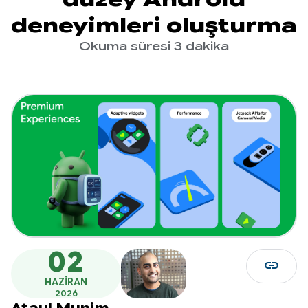
deneyimleri oluşturma
Okuma süresi 3 dakika
02
link
HAZIRAN
2026