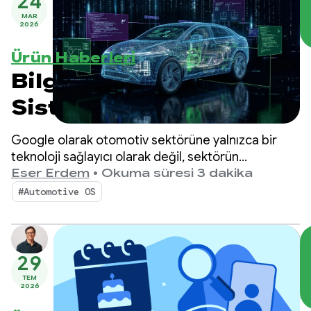
24
MAR
2026
Ürün Haberleri
Bilgi-Eğlence
Sisteminin Ötesinde:
Yazılımla Tanımlanan
Google olarak otomotiv sektörüne yalnızca bir
Araçlar İçin Android
teknoloji sağlayıcı olarak değil, sektörün
dönüşümünde bir iş ortağı olarak da büyük önem
Eser Erdem
•
Okuma süresi 3 dakika
Automotive OS'in
veriyoruz.
#Automotive OS
Kapsamını Genişletme
29
TEM
2026