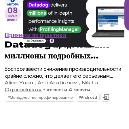
АВТОРА
08
ИЮНЯ
2026 Г.
Примеры из практики
Datadog предоставляет
миллионы подробных
аналитических данных о
Воспроизвести снижение производительности
производительности с
крайне сложно, что делает его серьезным
препятствием для разработчиков мобильных
Alice Yuan
,
Arti Arutiunov
,
Nikita
помощью
приложений.
Ogorodnikov
•
чтение на 4 минуты
ProfilingManager.
#Менеджер по профилированию
#Android
+1