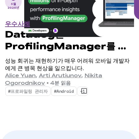
6월
2026년
우수사례
Datadog는
ProfilingManager를 통
해 수백만 개의 심층 성능 통계
성능 회귀는 재현하기가 매우 어려워 모바일 개발자
를 제공합니다.
에게 큰 병목 현상을 일으킵니다.
Alice Yuan
,
Arti Arutiunov
,
Nikita
Ogorodnikov
•
4분 읽음
#프로파일링 관리자
#Android
+1