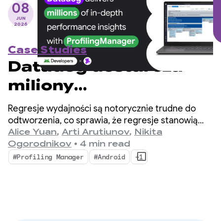
08
JUN
2026
Case Studies
Datadog dostarcza
miliony
szczegółowych
Regresje wydajności są notorycznie trudne do
statystyk
odtworzenia, co sprawia, że regresje stanowią
ogromne wąskie gardło dla deweloperów
Alice Yuan
,
Arti Arutiunov
,
Nikita
dotyczących
mobilnych.
Ogorodnikov
•
4 min read
skuteczności dzięki
#Profiling Manager
#Android
+1
ProfilingManager