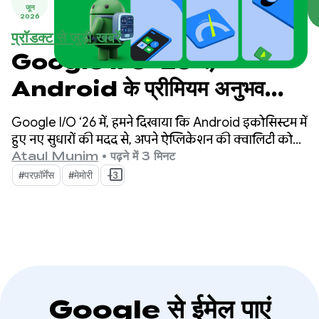
जून
2026
प्रॉडक्ट से जुड़ी खबरें
Google I/O ‘26 में,
Android के प्रीमियम अनुभव
बनाना
Google I/O ‘26 में, हमने दिखाया कि Android इकोसिस्टम में
हुए नए सुधारों की मदद से, अपने ऐप्लिकेशन की क्वालिटी को
कैसे बेहतर बनाया जा सकता है. साथ ही, डेवलपमेंट की प्रोसेस
Ataul Munim
•
पढ़ने में 3 मिनट
को कैसे बेहतर बनाया जा सकता है.
#परफ़ॉर्मेंस
#मेमोरी
+3
Google से ईमेल पाएं