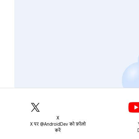
X
X पर @AndroidDev को फ़ॉलो
करें