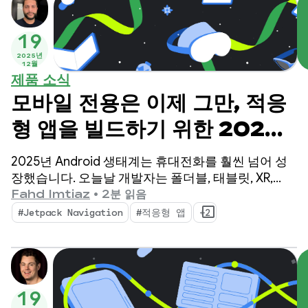
19
2025년
12월
제품 소식
모바일 전용은 이제 그만, 적응
형 앱을 빌드하기 위한 2025
년의 세 가지 필수 업데이트
2025년 Android 생태계는 휴대전화를 훨씬 넘어 성
장했습니다. 오늘날 개발자는 폴더블, 태블릿, XR,
Chromebook, 호환 자동차를 포함한 5억 대 이상의
Fahd Imtiaz
•
2분 읽음
활성 기기에 도달할 수 있습니다.
#Jetpack Navigation
#적응형 앱
+2
19