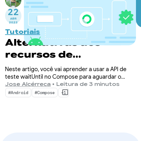
22
ABR
2022
Tutoriais
Alternativas aos
recursos de
inatividade em testes
Neste artigo, você vai aprender a usar a API de
do Compose: as APIs
teste waitUntil no Compose para aguardar o
cumprimento de algumas condições.
Jose Alcérreca
•
Leitura de 3 minutos
waitUntil
#Android
#Compose
+1
(atualizadas)