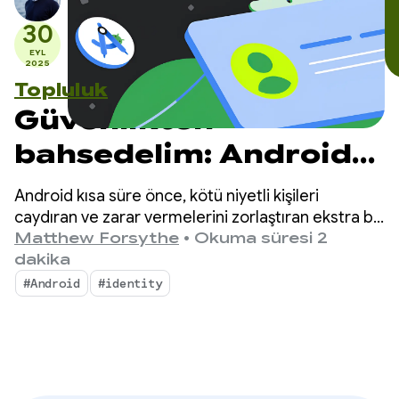
30
EYL
2025
Topluluk
Güvenlikten
bahsedelim: Android
geliştirici doğrulaması
Android kısa süre önce, kötü niyetli kişileri
hakkında en çok
caydıran ve zarar vermelerini zorlaştıran ekstra bir
güvenlik katmanı olan geliştirici doğrulamasını
Matthew Forsythe
•
Okuma süresi 2
sorulan soruların
duyurdu.
dakika
yanıtları
#Android
#identity