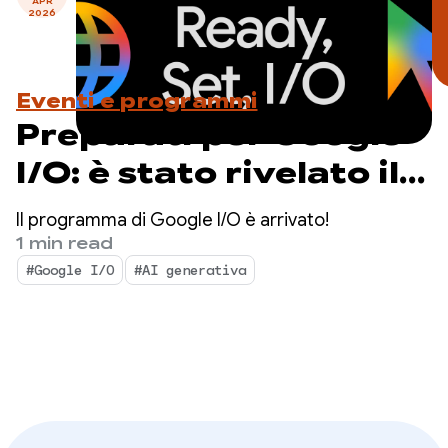
APR
2026
Eventi e programmi
Preparati per Google
I/O: è stato rivelato il
programma del
Il programma di Google I/O è arrivato!
livestream
1 min read
#Google I/O
#AI generativa