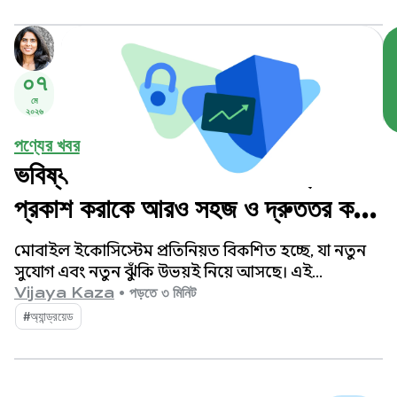
০৭
মে
২০২৬
পণ্যের খবর
ভবিষ্যৎ পরিকল্পনা: আরও নিরাপদ অ্যাপ
প্রকাশ করাকে আরও সহজ ও দ্রুততর করে
তোলা
মোবাইল ইকোসিস্টেম প্রতিনিয়ত বিকশিত হচ্ছে, যা নতুন
সুযোগ এবং নতুন ঝুঁকি উভয়ই নিয়ে আসছে। এই
পরিবর্তনগুলোর মধ্যেও, অ্যান্ড্রয়েড এবং গুগল প্লে এটা
Vijaya Kaza
•
পড়তে ৩ মিনিট
নিশ্চিত করতে প্রতিশ্রুতিবদ্ধ যে, কোটি কোটি ব্যবহারকারী
#অ্যান্ড্রয়েড
যেন আস্থার সাথে তাদের অ্যাপগুলো উপভোগ করা চালিয়ে
যেতে পারে এবং ডেভেলপারদের উদ্ভাবন যেন বিকশিত হতে
পারে।