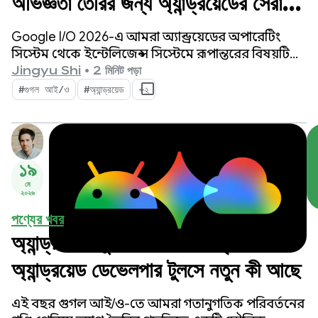
অভিজ্ঞতা তৈরির জন্য অ্যান্ড্রয়েডের সেরা
এআই আপডেটসমূহ
Google I/O 2026-এ আমরা অ্যান্ড্রয়েডের অপারেটিং
সিস্টেম থেকে ইন্টেলিজেন্স সিস্টেমে রূপান্তরের বিষয়টি
তুলে ধরেছি। আমরা আরও দেখিয়েছি, কীভাবে আপনি এই
Jingyu Shi
•
2 মিনিট পড়া
সিস্টেমের মাধ্যমেই ইন্টেলিজেন্ট এক্সপেরিয়েন্স তৈরি
#গুগল আই/ও
#অ্যান্ড্রয়েড
+২
করতে পারেন এবং আপনার অ্যাপে গুগলের এআই-এর
শক্তি নিয়ে আসতে পারেন।
১৯
মে
২০২৬
পণ্যের খবর
অ্যান্ড্রয়েড স্টুডিও আই/ও সংস্করণ:
অ্যান্ড্রয়েড ডেভেলপার টুলসে নতুন কী আছে
এই বছর গুগল আই/ও-তে আমরা গতানুগতিক পরিবর্তনের