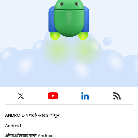
ANDROID সম্পর্কে আরও শিখুন
Android
এন্টারপ্রাইজের জন্য Android