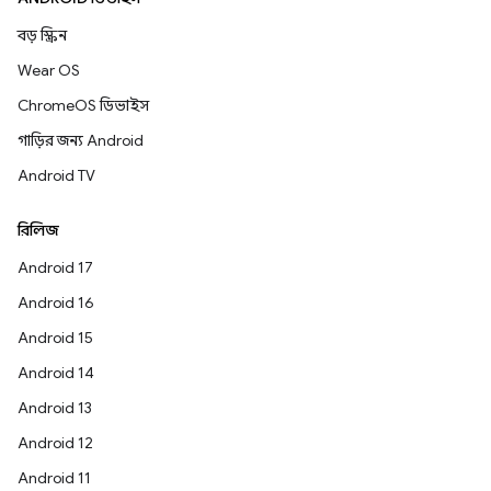
বড় স্ক্রিন
Wear OS
ChromeOS ডিভাইস
গাড়ির জন্য Android
Android TV
রিলিজ
Android 17
Android 16
Android 15
Android 14
Android 13
Android 12
Android 11