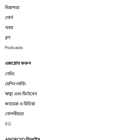
নিরাপত্তা
সোর্স
খবর
ব্লগ
Podcasts
এক্সপ্লোর করুন
গেমিং
মেশিন লার্নিং
স্বাস্থ্য এবং ফিটনেস
ক্যামেরা ও মিডিয়া
গোপনীয়তা
5G
ANDROID ডিভাইস