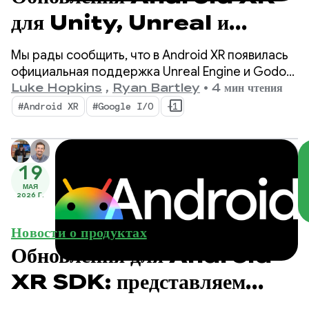
для Unity, Unreal и
Godot
Мы рады сообщить, что в Android XR появилась
официальная поддержка Unreal Engine и Godot.
Также мы запускаем новые инструменты,
Luke Hopkins
,
Ryan Bartley
•
4 мин чтения
призванные повысить вашу производительность
#Android XR
#Google I/O
+1
и расширить возможности XR: Android XR Engine
Hub и Android XR Interaction Framework.
19
МАЯ
2026 Г.
Новости о продуктах
Обновления для Android
XR SDK: представляем
Developer Preview 4.