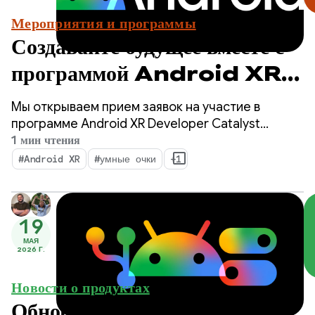
Мероприятия и программы
Создавайте будущее вместе с
программой Android XR
Developer Catalyst
Мы открываем прием заявок на участие в
Program — подайте заявку
программе Android XR Developer Catalyst
Program — специальной инициативе,
1 мин чтения
прямо сейчас!
направленной на ускорение разработки
#Android XR
#умные очки
+1
приложений Android XR, готовых к запуску в
течение следующего года.
19
МАЯ
2026 Г.
Новости о продуктах
Обновления Android XR