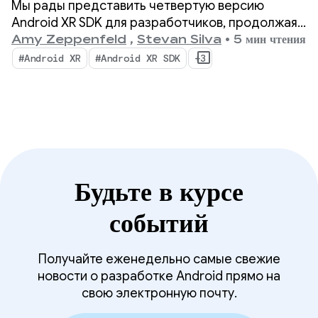
Мы рады представить четвертую версию
Android XR SDK для разработчиков, продолжая
уделять основное внимание унификации
Amy Zeppenfeld
,
Stevan Silva
•
5 мин чтения
кроссплатформенной разработки для гарнитур,
#Android XR
#Android XR SDK
+3
проводных XR-очков и интеллектуальных очков.
Будьте в курсе
событий
Получайте еженедельно самые свежие
новости о разработке Android прямо на
свою электронную почту.