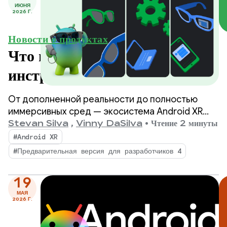
ИЮНЯ
2026 Г.
Новости о продуктах
Что нового в Android XR:
инструменты разработки,
поддержка движка и
От дополненной реальности до полностью
обновления экосистемы.
иммерсивных сред — экосистема Android XR
стремительно расширяется, и Samsung Galaxy
Stevan Silva
,
Vinny DaSilva
•
Чтение 2 минуты
XR уже доступен для покупки сегодня.
#Android XR
#Предварительная версия для разработчиков 4
19
МАЯ
2026 Г.