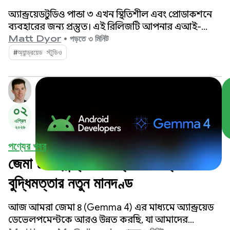
বৃদ্ধি করুন।
অ্যান্ড্রয়েড স্টুডিও পান্ডা ৩ এখন স্থিতিশীল এবং প্রোডাকশনে
ব্যবহারের জন্য প্রস্তুত। এই রিলিজটি আপনার এআই-
চালিত ওয়ার্কফ্লোর উপর আপনাকে আরও বেশি নিয়ন্ত্রণ
Matt Dyor
•
পড়তে ৩ মিনিট
এবং কাস্টমাইজেশনের সুযোগ দেয়, যা উচ্চ-মানের অ্যান্ড্রয়েড
#অ্যান্ড্রয়েড স্টুডিও
অ্যাপ তৈরি করাকে আগের চেয়েও সহজ করে তোলে।
০২
এপ্রিল
২০২৬
পণ্যের খবর
জেমা ৪: অ্যান্ড্রয়েডে স্থানীয় সক্রিয়
বুদ্ধিমত্তার নতুন মানদণ্ড
আজ আমরা জেমা ৪ (Gemma 4) এর মাধ্যমে অ্যান্ড্রয়েড
ডেভেলপমেন্টকে আরও উন্নত করছি, যা আমাদের