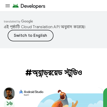
এই পৃষ্ঠাটি
Cloud Translation API
অনুবাদ করেছে।
#অ্যান্ড্রয়েড স্টুডিও
১৬