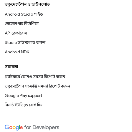
ডকুমেন্টেশন ও ডাউনলোড
Android Studio গাইড
ডেভেলপার নির্দেশিকা
API রেফারেন্স
Studio ডাউনলোড করুন
Android NDK
সহায়তা
প্ল্যাটফর্মে কোনও সমস্যা রিপোর্ট করুন
ডকুমেন্টেশন সংক্রান্ত সমস্যা রিপোর্ট করুন
Google Play support
রিসার্চ স্টাডিতে যোগ দিন