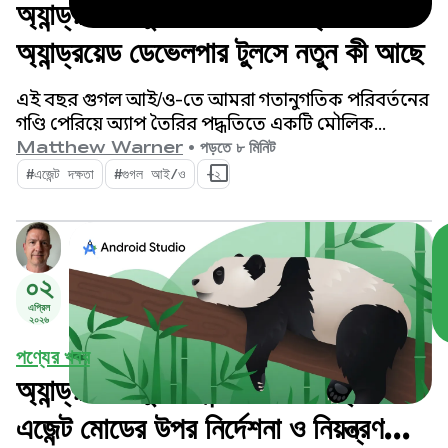
অ্যান্ড্রয়েড স্টুডিও আই/ও সংস্করণ:
অ্যান্ড্রয়েড ডেভেলপার টুলসে নতুন কী আছে
এই বছর গুগল আই/ও-তে আমরা গতানুগতিক পরিবর্তনের
গণ্ডি পেরিয়ে অ্যাপ তৈরির পদ্ধতিতে একটি মৌলিক
পরিবর্তন আনতে চলেছি। আমাদের নতুন টুলগুলো
Matthew Warner
•
পড়তে ৮ মিনিট
এজেন্টিক যুগের জন্য তৈরি করা হয়েছে, যেগুলোর ফিচার
#এজেন্ট দক্ষতা
#গুগল আই/ও
+২
একজন অ্যান্ড্রয়েড ডেভেলপার হিসেবে আপনার
উৎপাদনশীলতা বাড়ানোর পাশাপাশি আপনার কোডবেসে
ব্যবহৃত এআই এজেন্টগুলোকে আরও শক্তিশালী করে
তুলবে।
০২
এপ্রিল
২০২৬
পণ্যের খবর
অ্যান্ড্রয়েড স্টুডিও পান্ডা ৩-এর মাধ্যমে
এজেন্ট মোডের উপর নির্দেশনা ও নিয়ন্ত্রণ