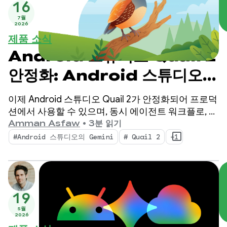
16
7월
2026
제품 소식
Android 스튜디오 Quail 2
안정화: Android 스튜디오
AI 에이전트로 멀티태스킹
이제 Android 스튜디오 Quail 2가 안정화되어 프로덕
션에서 사용할 수 있으며, 동시 에이전트 워크플로, 기
본적으로 통합된 메모리 누수 프로파일링, 컨텍스트
Amman Asfaw
•
3분 읽기
인식 비정상 종료 수정으로 IDE에 변화를 가져옵니다.
#Android 스튜디오의 Gemini
# Quail 2
+1
19
5월
2026