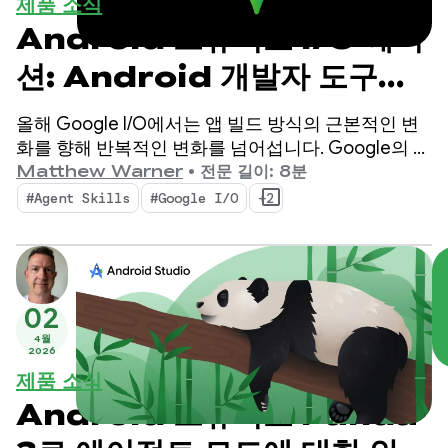
제품 소식
Android 스튜디오 I/O 에디
션: Android 개발자 도구의
새로운 기능
올해 Google I/O에서는 앱 빌드 방식의 근본적인 변
화를 향해 반복적인 변화를 넘어섭니다. Google의 최
신 도구는 에이전트 시대에 맞게 설계되었으며,
Matthew Warner
•
전문 길이: 8분
Android 개발자의 생산성을 높이고 코드베이스에 배
#Agent Skills
#Google I/O
+2
포하는 AI 에이전트를 강화하는 기능을 제공합니다.
02
4월
2026
제품 소식
Android 스튜디오 Panda