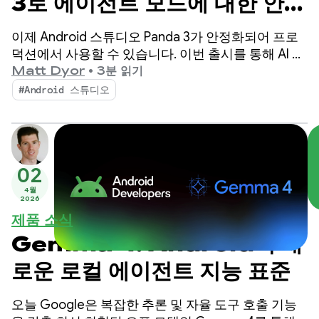
3로 에이전트 모드에 대한 안내
및 제어 강화
이제 Android 스튜디오 Panda 3가 안정화되어 프로
덕션에서 사용할 수 있습니다. 이번 출시를 통해 AI 기
반 워크플로를 더욱 세부적으로 제어하고 맞춤설정할
Matt Dyor
•
3분 읽기
수 있어 고품질 Android 앱을 그 어느 때보다 쉽게 빌
#Android 스튜디오
드할 수 있습니다.
02
4월
2026
제품 소식
Gemma 4: Android의 새
로운 로컬 에이전트 지능 표준
오늘 Google은 복잡한 추론 및 자율 도구 호출 기능