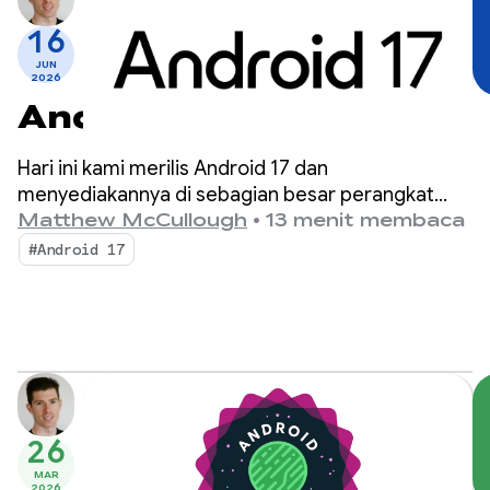
16
JUN
2026
Android 17 Hadir
Hari ini kami merilis Android 17 dan
menyediakannya di sebagian besar perangkat
Pixel yang didukung. Cari perangkat baru yang
Matthew McCullough
•
13 menit membaca
menjalankan Android 17 dalam beberapa bulan
#Android 17
mendatang.
26
MAR
2026