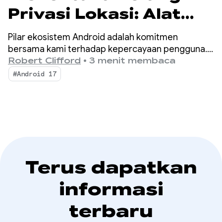
Privasi Lokasi: Alat
dan Peningkatan Baru
Pilar ekosistem Android adalah komitmen
untuk Android 17
bersama kami terhadap kepercayaan pengguna.
Seiring dengan perkembangan lanskap seluler,
Robert Clifford
•
3 menit membaca
pendekatan kami untuk melindungi informasi
#Android 17
sensitif juga berkembang.
Terus dapatkan
informasi
terbaru