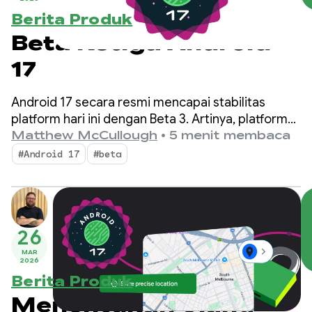
Berita Produk
Beta Ketiga Android
17
Android 17 secara resmi mencapai stabilitas
platform hari ini dengan Beta 3. Artinya, platform
API dikunci; Anda dapat melakukan pengujian
Matthew McCullough
•
5 menit membaca
kompatibilitas akhir dan mengirimkan aplikasi
#Android 17
#beta
yang menargetkan Android 17 ke Google Play
Store.
26
MAR
2026
Berita Produk
Menentukan Ulang