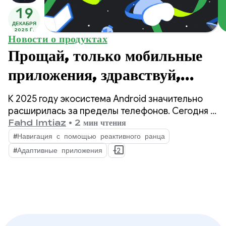
19
ДЕКАБРЯ
2025 Г.
Новости о продуктах
Прощай, только мобильные
приложения, здравствуй,
адаптивные: три важных
К 2025 году экосистема Android значительно
обновления 2025 года для
расширилась за пределы телефонов. Сегодня у
разработчиков есть возможность охватить
Fahd Imtiaz
•
2 мин чтения
создания адаптивных
более 500 миллионов активных устройств,
#Навигация с помощью реактивного ранца
включая складные устройства, планшеты,
приложений.
#Адаптивные приложения
+2
устройства XR, Chromebook и совместимые
автомобили.