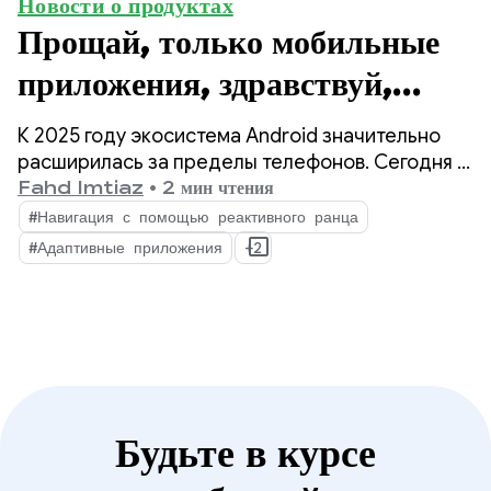
Новости о продуктах
Прощай, только мобильные
приложения, здравствуй,
адаптивные: три важных
К 2025 году экосистема Android значительно
обновления 2025 года для
расширилась за пределы телефонов. Сегодня у
разработчиков есть возможность охватить
Fahd Imtiaz
•
2 мин чтения
создания адаптивных
более 500 миллионов активных устройств,
#Навигация с помощью реактивного ранца
включая складные устройства, планшеты,
приложений.
#Адаптивные приложения
+2
устройства XR, Chromebook и совместимые
автомобили.
Будьте в курсе